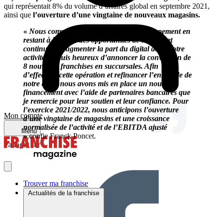
qui représentait 8% du volume d’affaires global en septembre 2021,
ainsi que
l’ouverture d’une vingtaine de nouveaux magasins.
«
Nous comptons poursuivre notre développement en
restant à l’écoute des opportunités de marché et
continuer à augmenter la part du digital dans notre
activité. Je suis heureux d’annoncer la conversion de
8 nouvelles franchises en succursales. Afin
d’effectuer cette opération et refinancer l’ensemble de
notre dette, nous avons mis en place un nouveau
financement avec l’aide de partenaires bancaires que
je remercie pour leur soutien et leur confiance. Pour
l’exercice 2021/2022, nous anticipons l’ouverture
Mon compte
d’une vingtaine de magasins et une croissance
normalisée de l’activité et de l’EBITDA ajusté
Menu
»
,confie Franck Poncet.
Partager sur :
Trouver ma franchise
Actualités de la franchise