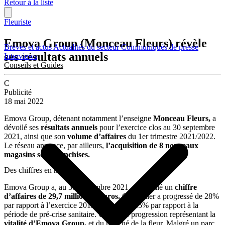
Retour à la liste
Fleuriste
Emova Group (Monceau Fleurs) révèle
Brèves et actus
Actualités du secteur
Communiqués de presse
ses résultats annuels
Interviews
Conseils et Guides
C
Publicité
18 mai 2022
Emova Group, détenant notamment l’enseigne
Monceau Fleurs,
a
dévoilé ses
résultats annuels
pour l’exercice clos au 30 septembre
2021, ainsi que son
volume d’affaires
du 1er trimestre 2021/2022.
Le réseau annonce, par ailleurs,
l’acquisition de 8 nouveaux
magasins sous franchises.
Des chiffres en hausse
Emova Group a, au 30 septembre 2021, accumulé un
chiffre
d’affaires de 29,7 millions d’euros.
Ce dernier a progressé de 28%
par rapport à l’exercice 2019/2020, et de 15% par rapport à la
période de pré-crise sanitaire. Une nette progression représentant la
vitalité d’Emova Group,
et du marché de la fleur. Malgré un parc