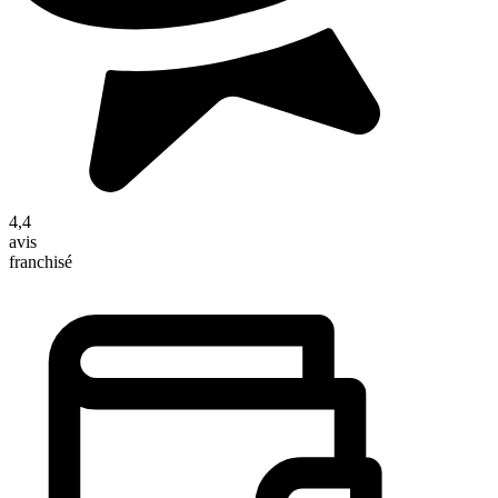
4,4
avis
franchisé