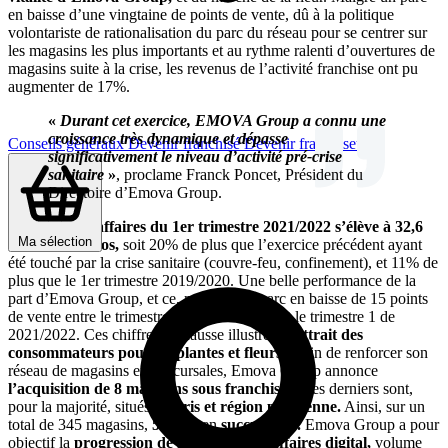
en baisse d’une vingtaine de points de vente, dû à la politique
volontariste de rationalisation du parc du réseau pour se centrer sur
les magasins les plus importants et au rythme ralenti d’ouvertures de
magasins suite à la crise, les revenus de l’activité franchise ont pu
augmenter de 17%.
«
Durant cet exercice, EMOVA Group a connu une
croissance très dynamique et dépasse
Conseils généraux
Devenir franchisé
Devenir franchiseur
significativement le niveau d’activité pré-crise
sanitaire
»
, proclame Franck Poncet, Président du
Directoire d’Emova Group.
Le
volume d’affaires du 1er trimestre 2021/2022 s’élève à 32,6
Ma sélection
millions d’euros,
soit 20% de plus que l’exercice précédent ayant
été touché par la crise sanitaire (couvre-feu, confinement), et 11% de
plus que le 1er trimestre 2019/2020. Une belle performance de la
part d’Emova Group, et ce, malgré leur parc en baisse de 15 points
de vente entre le trimestre 1 de 2020/2021, et le trimestre 1 de
2021/2022. Ces chiffres en hausse illustrent
l’attrait des
consommateurs pour les plantes et fleurs.
Afin de renforcer son
réseau de magasins en succursales, Emova Group annonce
l’acquisition de 8 magasins sous franchises.
Ces derniers sont,
pour la majorité, situés à
Paris et région parisienne.
Ainsi, sur un
total de 345 magasins,
57
sont en
succursales.
Emova Group a pour
objectif la
progression de son volume d’affaires digital,
volume