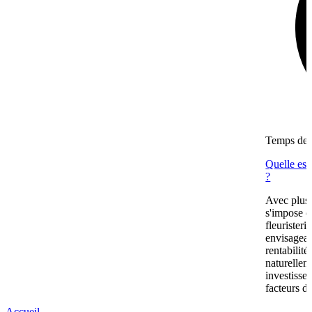
Temps de l
Quelle est
?
Avec plus
s'impose c
fleuristeri
envisagean
rentabilit
naturellem
investissem
facteurs de
Accueil