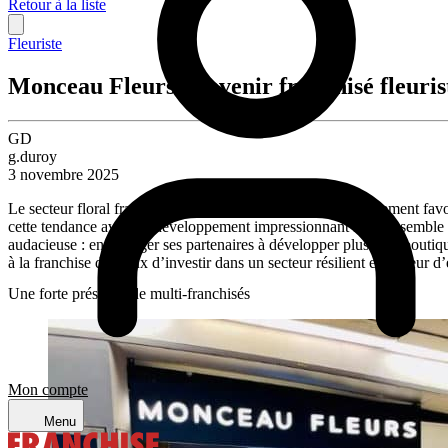
Retour à la liste
Fleuriste
Monceau Fleurs : devenir franchisé fleuris
GD
g.duroy
3 novembre 2025
Le secteur floral français connaît une dynamique particulièrement fav
cette tendance avec un développement impressionnant sur l’ensemble d
audacieuse : encourager ses partenaires à développer plusieurs boutiqu
à la franchise désireux d’investir dans un secteur résilient et porteur d
Une forte présence de multi-franchisés
Mon compte
Menu