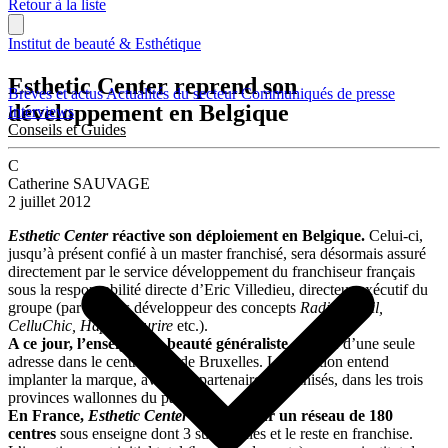
Retour à la liste
Institut de beauté & Esthétique
Esthetic Center reprend son
Brèves et actus
Actualités du secteur
Communiqués de presse
développement en Belgique
Interviews
Conseils et Guides
C
Catherine SAUVAGE
2 juillet 2012
Esthetic Center
réactive son déploiement en Belgique.
Celui-ci,
jusqu’à présent confié à un master franchisé, sera désormais assuré
directement par le service développement du franchiseur français
sous la responsabilité directe d’Eric Villedieu, directeur exécutif du
groupe (par ailleurs développeur des concepts
Radical Epil,
CelluChic, Happy Sourire
etc.).
A ce jour, l’enseigne de beauté généraliste
dispose d’une seule
adresse dans le centre-ville de Bruxelles. La direction entend
implanter la marque, avec des partenaires franchisés, dans les trois
provinces wallonnes du pays.
En France,
Esthetic Center
s’appuie sur un réseau de 180
centres
sous enseigne dont 3 succursales et le reste en franchise.