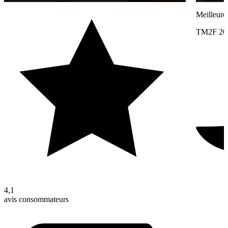
Meilleure
TM2F 20
4,1
avis consommateurs