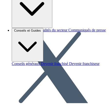
Brèves et actus
Actualités du secteur
Communiqués de presse
Conseils et Guides
Interviews
Conseils généraux
Devenir franchisé
Devenir franchiseur