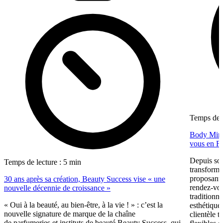
Temps de l
Body Minut
vous en F
Depuis so
Temps de lecture : 5 min
transformé
proposant 
30 ans après sa création, Beauty Success vise « une
rendez-vous
nouvelle décennie de croissance »
traditionne
« Oui à la beauté, au bien-être, à la vie ! » : c’est la
esthétique
nouvelle signature de marque de la chaîne
clientèle t
de parfumeries et instituts de beauté Beauty Success, qui