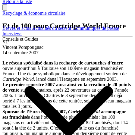
Retour à la liste
Recyclage & économie circulaire
Et de 100 pour Cartridge World France
Brèves et actus
Actualités du secteur
Communiqués de presse
Interviews
Conseils et Guides
VP
Vincent Pompougnac
14 septembre 2007
Le réseau spécialisé dans la recharge de cartouches d’encre
ouvre aujourd’hui à Toulouse son 100ème magasin franchisé en
France. Une étape symbolique dans le développement soutenu de
Cartridge World
, lancé dans l’Hexagone en septembre 2003.
Le premier semestre 2007 aura ainsi vu la création de 20 points
de vente
supplémentaires, après 22 ouvertures au cours de l’année
2006. L’ouverture de Chartres le 3 septembre dernier avait déjà
porté à 7 les implantations de cette rentrée, soit un nouveau magasin
tous les 3 jours.
Sponsor de l’Euro Basket 2007,
Cartridge World
accompagne
ses franchisés
dans l’ouverture de plusieurs unités : les 100
magasins en activité sont ainsi exploités par 82 franchisés, dont 14
sont à la tête de 2 unités. C’est notamment le cas du franchisé
toulousain, qui inaugure aujourd’hui son deuxième point de vente