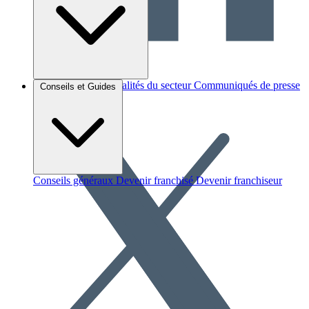
Brèves et actus
Actualités du secteur
Communiqués de presse
Conseils et Guides
Interviews
Conseils généraux
Devenir franchisé
Devenir franchiseur