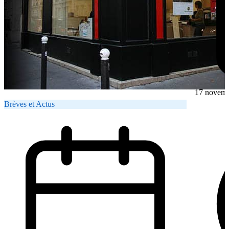
17 novem
Brèves et Actus