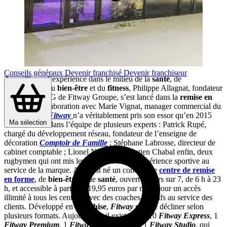
Conseils généraux
Devenir franchisé
Devenir franchiseur
Avec 20 ans d’expérience dans le milieu de la
santé
, de
l’
esthétiqu
e, du
bien-être
et du
fitness
, Philippe Allagnat, fondateur
et toujours PDG de Fitway Groupe, s’est lancé dans la
remise en
forme,
en collaboration avec Marie Vignat, manager commercial du
groupe. Mais
Fitway
n’a véritablement pris son essor qu’en 2015
Ma sélection
avec l’arrivée dans l’équipe de plusieurs experts : Patrick Rupé,
chargé du développement réseau, fondateur de l’enseigne de
décoration
Comptoir de Famille
; Stéphane Labrosse, directeur de
cabinet comptable ; Lionel Nallet et Sébastien Chabal enfin, deux
rugbymen qui ont mis leur passion et leur expérience sportive au
service de la marque. Ainsi est né un concept de
centre de remise
en forme
, de
bien-être
et de
santé
, ouvert 7 jours sur 7, de 6 h à 23
h, et accessible à partir de 19,95 euros par mois pour un accès
illimité à tous les centres, avec des coaches sportifs au service des
clients. Développé en
franchise
,
Fitway
peut se décliner selon
plusieurs formats. Aujourd’hui, il existe ainsi 10
Fitway Express
, 1
Fitway Premium
, 1
Fitway Box & Gym
et 1
Fitway Studio
, qui