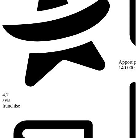
Apport pe
140 000 
4,7
avis
franchisé