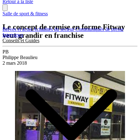
Retour à la liste
Salle de sport & fitness
Le concept de remise en forme Fitway
Brèves et actus
Actualités du secteur
Communiqués de presse
veut grandir en franchise
Interviews
Conseils et Guides
PB
Philippe Beaulieu
2 mars 2018