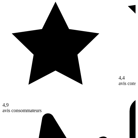
4,4
avis con
4,9
avis consommateurs