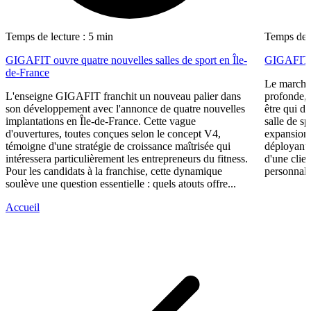
Temps de lecture : 5 min
Temps de l
GIGAFIT ouvre quatre nouvelles salles de sport en Île-
GIGAFIT ré
de-France
Le marché 
L'enseigne GIGAFIT franchit un nouveau palier dans
profonde, 
son développement avec l'annonce de quatre nouvelles
être qui d
implantations en Île-de-France. Cette vague
salle de s
d'ouvertures, toutes conçues selon le concept V4,
expansion,
témoigne d'une stratégie de croissance maîtrisée qui
déployant 
intéressera particulièrement les entrepreneurs du fitness.
d'une clie
Pour les candidats à la franchise, cette dynamique
personnali
soulève une question essentielle : quels atouts offre...
Accueil