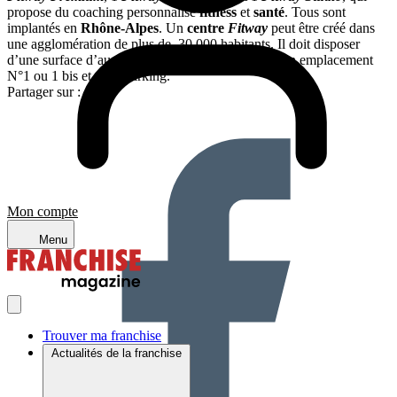
propose du coaching personnalisé
fitness
et
santé
. Tous sont
implantés en
Rhône-Alpes
. Un
centre
Fitway
peut être créé dans
une agglomération de plus de 30 000 habitants. Il doit disposer
d’une surface d’au moins 4 00 m² et bénéficier d’un emplacement
N°1 ou 1 bis et d’un parking.
Partager sur :
Mon compte
Menu
Trouver ma franchise
Actualités de la franchise