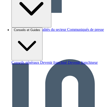
Brèves et actus
Actualités du secteur
Communiqués de presse
Conseils et Guides
Interviews
Conseils généraux
Devenir franchisé
Devenir franchiseur