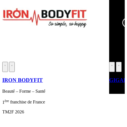
IRON BODYFIT
GIGAF
Beauté – Forme – Santé
Beauté – 
ère
1
franchise de France
TM2F 2026