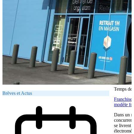
Temps de l
Brèves et Actus
Franchise 
modèle fon
Dans un ma
concurrent
se livrent
électromén