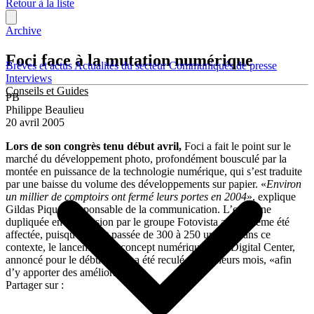
Retour à la liste
Archive
Foci face à la mutation numérique
Brèves et actus
Actualités du secteur
Communiqués de presse
Interviews
Conseils et Guides
PB
Philippe Beaulieu
20 avril 2005
Lors de son congrès tenu début avril,
Foci a fait le point sur le
marché du développement photo, profondément bousculé par la
montée en puissance de la technologie numérique, qui s’est traduite
par une baisse du volume des développements sur papier. «
Environ
un millier de comptoirs ont fermé leurs portes en 2004
», explique
Gildas Piquet, responsable de la communication. L’enseigne
dupliquée en concession par le groupe Fotovista a elle-même été
affectée, puisqu’elle est passée de 300 à 250 unités. Dans ce
contexte, le lancement du concept numérique Foto Digital Center,
annoncé pour le début 2005, a été reculé de plusieurs mois, «afin
d’y apporter des améliorations».
Partager sur :