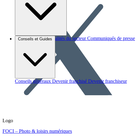
Brèves et actus
Actualités du secteur
Communiqués de presse
Conseils et Guides
Interviews
Conseils généraux
Devenir franchisé
Devenir franchiseur
Logo
FOCI – Photo & loisirs numériques