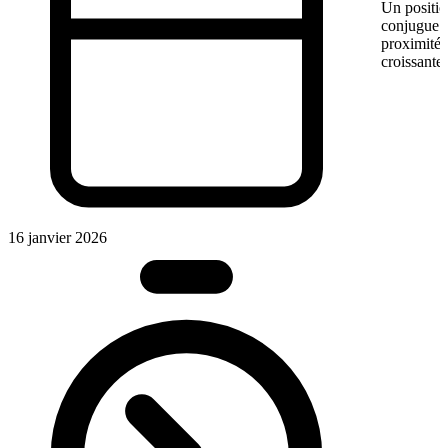
Un positio
conjugue pr
proximité.
croissante.
16 janvier 2026