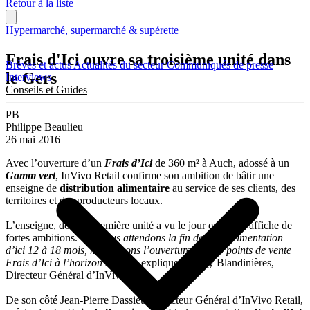
Retour à la liste
Hypermarché, supermarché & supérette
Frais d'Ici ouvre sa troisième unité dans
Brèves et actus
Actualités du secteur
Communiqués de presse
le Gers
Interviews
Conseils et Guides
PB
Philippe Beaulieu
26 mai 2016
Avec l’ouverture d’un
Frais d’Ici
de 360 m² à Auch, adossé à un
Gamm vert
, InVivo Retail confirme son ambition de bâtir une
enseigne de
distribution alimentaire
au service de ses clients, des
territoires et des producteurs locaux.
L’enseigne, dont la première unité a vu le jour en 2014, affiche de
fortes ambitions. «
Si nous attendons la fin de l’expérimentation
d’ici 12 à 18 mois, nous visons l’ouverture de 200 points de vente
Frais d’Ici à l’horizon 2025
« , explique Thierry Blandinières,
Directeur Général d’InVivo.
De son côté Jean-Pierre Dassieu, Directeur Général d’InVivo Retail,