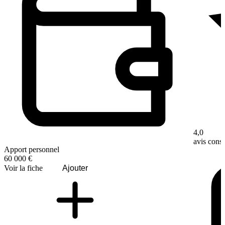
4,0
avis con
Apport personnel
60 000 €
Voir la fiche
Ajouter