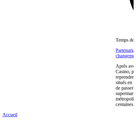
Temps de l
Partenaria
changemen
Après avoi
Casino, pu
reprendre
situés en 
de passer 
supermarc
métropolit
centaines 
Accueil