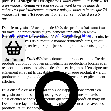
précise la
stratégie de l’enseigne
:
« L’adossement d’un
Frais d’Ici
à un magasin
Gamm vert
tout en conservant la même ligne de
caisses est particulièrement porteuse puisque nous estimons que 70
magasins
Frais d’Ici
pourraient ouvrir sur ce modèle d’ici à 5
ans
« .
Dans le magasin d’Auch, plus de 80 % des produits frais sont issus
du travail de producteurs et groupements implantés en Midi-
Conseils généraux
Devenir franchisé
Devenir franchiseur
Pyrénées et dans les environs d’Auch. En privilégiant les
circuits les
plus courts
,
Frais d’Ici
réduit le nombre d’intermédiaires, ce qui
permet de pratiquer les prix plus justes, tant pour les clients que pour
les producteurs.
Les équipes de
Frais d’Ici
sélectionnent et proposent une offre de
Ma sélection
produits qui ont du goût en privilégiant les productions locales et en
respectant le cours des saisons des fruits et légumes. L’enseigne met
également en avant la traçabilité : derrière chaque produit, il y a un
producteur, un groupe de producteurs et un territoire explicitement
affichés.
Et la clientèle est associée au choix de l’approvisionnement : en
magasin ou sur le site de l’enseigne, elle peut donner son avis et
ainsi orienter le choix des produits qui seront proposés en magasin.
De la même façon, chaque semaine, plusieurs rencontres avec les
producteurs lui sont proposées.