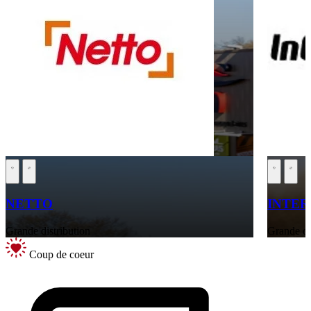
NETTO
INTE
Grande distribution
Grande di
Coup de coeur