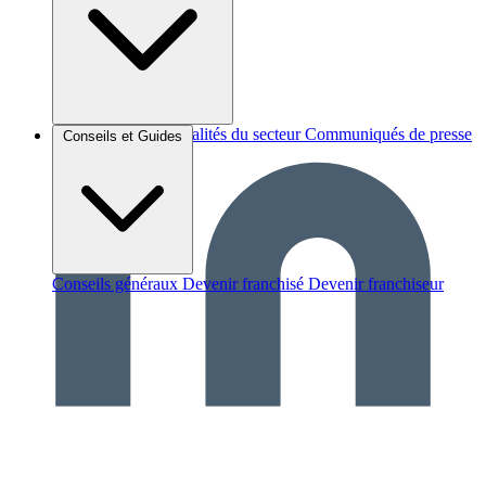
Brèves et actus
Actualités du secteur
Communiqués de presse
Conseils et Guides
Interviews
Conseils généraux
Devenir franchisé
Devenir franchiseur