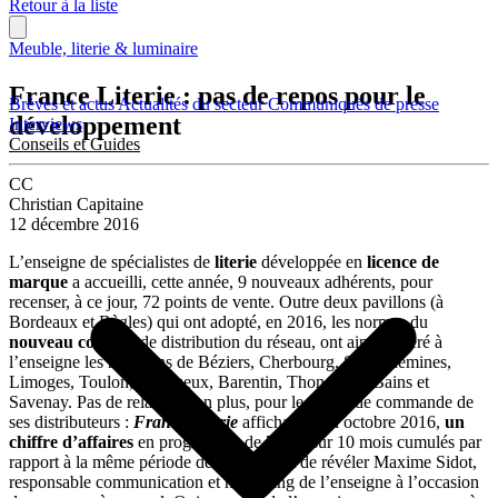
Retour à la liste
Meuble, literie & luminaire
France Literie : pas de repos pour le
Brèves et actus
Actualités du secteur
Communiqués de presse
développement
Interviews
Conseils et Guides
CC
Christian Capitaine
12 décembre 2016
L’enseigne de spécialistes de
literie
développée en
licence de
marque
a accueilli, cette année, 9 nouveaux adhérents, pour
recenser, à ce jour, 72 points de vente. Outre deux pavillons (à
Bordeaux et Bègles) qui ont adopté, en 2016, les normes du
nouveau concept
de distribution du réseau, ont ainsi adhéré à
l’enseigne les magasins de Béziers, Cherbourg, Sarreguemines,
Limoges, Toulon, Périgueux, Barentin, Thonon-les-Bains et
Savenay. Pas de relâche, non plus, pour le carnet de commande de
ses distributeurs :
France Literie
affichait, à fin octobre 2016,
un
chiffre d’affaires
en progression de 7,1 % sur 10 mois cumulés par
rapport à la même période de 2016, vient de révéler Maxime Sidot,
responsable communication et marketing de l’enseigne à l’occasion