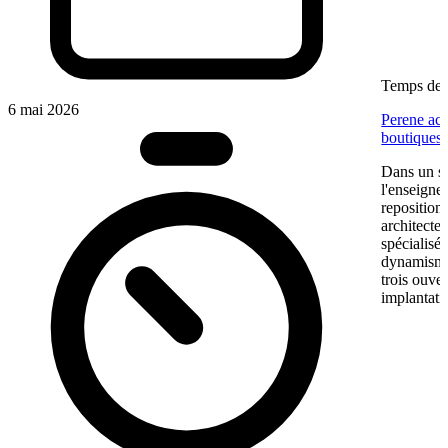
Temps de l
6 mai 2026
Perene acc
boutiques
Dans un se
l'enseigne
reposition
architectes
spécialisé
dynamisme 
trois ouve
implantati