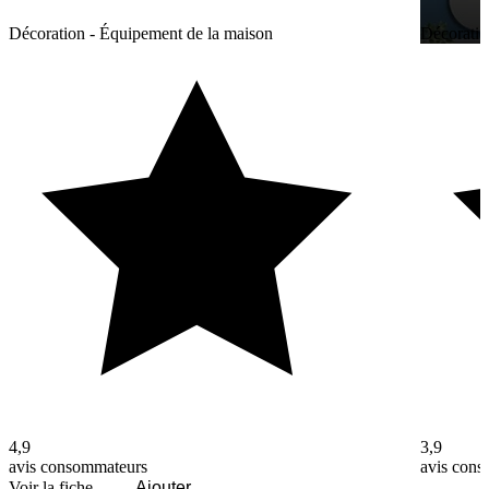
Décoration - Équipement de la maison
Décoratio
4,9
3,9
avis consommateurs
avis con
Voir la fiche
Ajouter