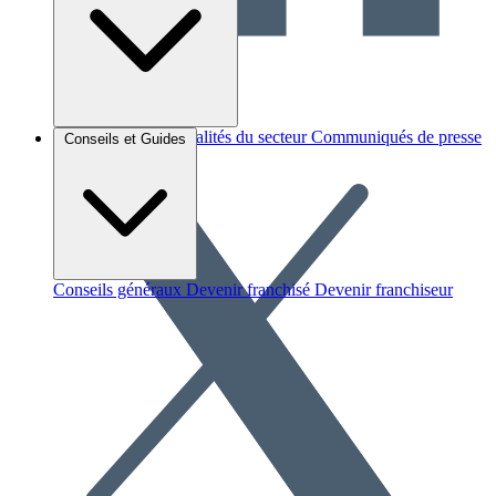
Brèves et actus
Actualités du secteur
Communiqués de presse
Conseils et Guides
Interviews
Conseils généraux
Devenir franchisé
Devenir franchiseur