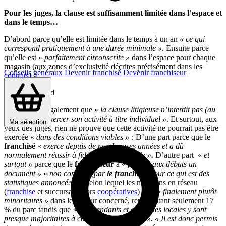
Pour les juges, la clause est suffisamment limitée dans l’espace et
dans le temps…
D’abord parce qu’elle est limitée dans le temps à un an
« ce qui
correspond pratiquement à une durée minimale »
. Ensuite parce
qu’elle est «
parfaitement circonscrite »
dans l’espace pour chaque
magasin (aux zones d’exclusivité décrites précisément dans les
Conseils généraux
Devenir franchisé
Devenir franchiseur
contrats
).
La cour note également que «
la clause litigieuse n’interdit pas (au
franchisé)
d’exercer son activité à titre individuel »
. Et surtout, aux
Ma sélection
yeux des juges, rien ne prouve que cette activité ne pourrait pas être
exercée «
dans des conditions viables » :
D’une part parce que le
franchisé
«
exerce depuis de nombreuses années et a dû
normalement réussir à fidéliser une clientèle ».
D’autre part «
et
surtout »
parce que le
franchiseur
a «
produit aux débats un
document »
«
non contesté (par
le franchisé)
pour ce qui est des
statistiques annoncées »
. Selon lequel les magasins en réseau
(
franchise
et succursale, hors
coopératives
) sont «
finalement plutôt
minoritaires »
dans le secteur concerné, représentant seulement 17
% du parc tandis que «
indépendants et enseignes locales y sont
presque majoritaires à concurrence de 48 % ».
« Il est donc permis