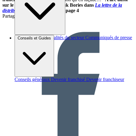
sur le sujet :
-L’article de Anouk Bories dans
La lettre de la
distribution
de décembre 2017, page 4
Partager sur :
Brèves et actus
Actualités du secteur
Communiqués de presse
Conseils et Guides
Interviews
Conseils généraux
Devenir franchisé
Devenir franchiseur