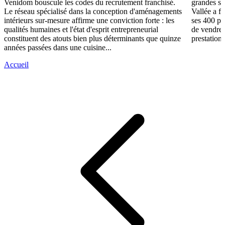
Venidom bouscule les codes du recrutement franchisé.
grandes su
Le réseau spécialisé dans la conception d'aménagements
Vallée a fa
intérieurs sur-mesure affirme une conviction forte : les
ses 400 po
qualités humaines et l'état d'esprit entrepreneurial
de vendre 
constituent des atouts bien plus déterminants que quinze
prestations
années passées dans une cuisine...
Accueil