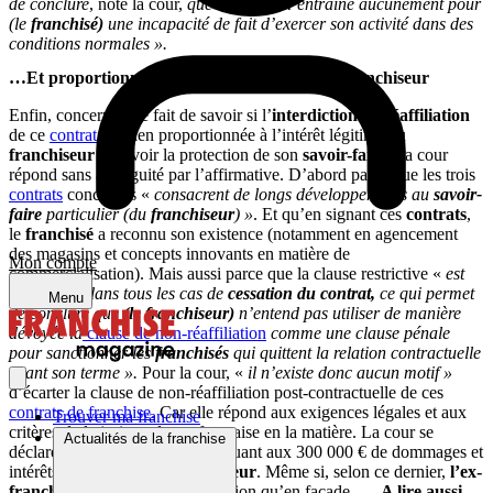
de conclure
, note la cour,
que la clause n’entraîne aucunement pour
(le
franchisé)
une incapacité de fait d’exercer son activité dans des
conditions normales ».
…Et proportionnée aux intérêts légitimes du franchiseur
Enfin, concernant le fait de savoir si l’
interdiction de réaffiliation
de ce
contrat
est bien proportionnée à l’intérêt légitime du
franchiseur
(à savoir la protection de son
savoir-faire)
, la cour
répond sans ambiguité par l’affirmative. D’abord parce que les trois
contrats
concernés «
consacrent de longs développements au
savoir-
faire
particulier (du
franchiseur
) »
. Et qu’en signant ces
contrats
,
le
franchisé
a reconnu son existence (notamment en agencement
des magasins et concepts innovants en matière de
Mon compte
commercialisation). Mais aussi parce que la clause restrictive «
est
applicable dans tous les cas de
cessation du contrat,
ce qui permet
Menu
de conclure que
(le franchiseur)
n’entend pas utiliser de manière
dévoyée la
clause de non-réaffiliation
comme une clause pénale
pour sanctionner les
franchisés
qui quittent la relation contractuelle
avant son terme ».
Pour la cour, «
il n’existe donc aucun motif »
d’écarter la clause de non-réaffiliation post-contractuelle de ces
contrats de franchise.
Car elle répond aux exigences légales et aux
Trouver ma franchise
critères de la jurisprudence française en la matière. La cour se
Actualités de la franchise
déclare toutefois incompétente quant aux 300 000 € de dommages et
intérêts réclamés par le
franchiseur
. Même si, selon ce dernier,
l’ex-
franchisé
n’a régularisé sa situation qu’en façade…
A lire aussi