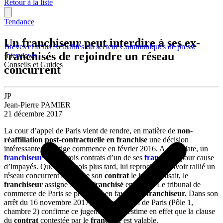
Retour à la liste
Tendance
Un franchiseur peut interdire à ses ex-
Brèves et actus
Actualités du secteur
Communiqués de presse
franchisés de rejoindre un réseau
Interviews
Conseils et Guides
concurrent
JP
Jean-Pierre PAMIER
21 décembre 2017
La cour d’appel de Paris vient de rendre, en matière de
non-
réaffiliation
post-contractuelle
en franchise
une décision
intéressante. Le litige commence en février 2016. A cette date, un
franchiseur
résilie trois contrats d’un de ses
franchisés
pour cause
d’impayés. Quelques mois plus tard, lui reprochant d’avoir rallié un
réseau concurrent alors que son
contrat
le lui interdisait, le
franchiseur
assigne son
ex-franchisé
en référé. Le tribunal de
commerce de Paris se prononce en faveur du
franchiseur.
Dans son
arrêt du 16 novembre 2017, la cour d’appel de Paris (Pôle 1,
chambre 2) confirme ce jugement. Elle estime en effet que la clause
du
contrat
contestée par le
franchisé
est valable.