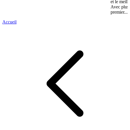
et le meill
Avec plus 
premier...
Accueil