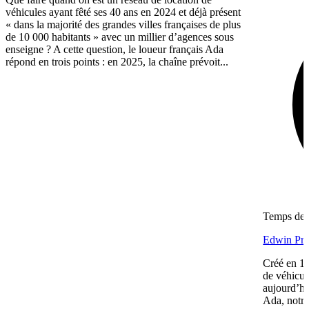
véhicules ayant fêté ses 40 ans en 2024 et déjà présent
« dans la majorité des grandes villes françaises de plus
de 10 000 habitants » avec un millier d’agences sous
enseigne ? A cette question, le loueur français Ada
répond en trois points : en 2025, la chaîne prévoit...
Temps de l
Edwin Prac
Créé en 19
de véhicul
aujourd’hu
Ada, notre