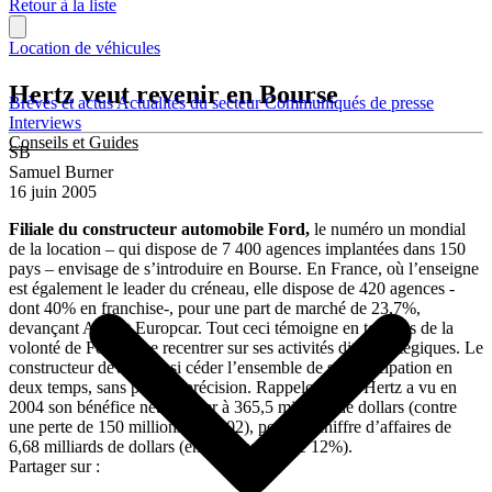
Retour à la liste
Location de véhicules
Hertz veut revenir en Bourse
Brèves et actus
Actualités du secteur
Communiqués de presse
Interviews
Conseils et Guides
SB
Samuel Burner
16 juin 2005
Filiale du constructeur automobile Ford,
le numéro un mondial
de la location – qui dispose de 7 400 agences implantées dans 150
pays – envisage de s’introduire en Bourse. En France, où l’enseigne
est également le leader du créneau, elle dispose de 420 agences -
dont 40% en franchise-, pour une part de marché de 23,7%,
devançant Avis et Europcar. Tout ceci témoigne en tout cas de la
volonté de Ford de se recentrer sur ses activités dites stratégiques. Le
constructeur devrait ainsi céder l’ensemble de sa participation en
deux temps, sans plus de précision. Rappelons que Hertz a vu en
2004 son bénéfice net doubler à 365,5 millions de dollars (contre
une perte de 150 millions en 2002), pour un chiffre d’affaires de
6,68 milliards de dollars (en progression de 12%).
Partager sur :