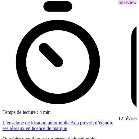
Interviews
Temps de lecture : 4 min
12 février
L’enseigne de location automobile Ada prévoit d’étendre
ses réseaux en licence de marque
Que faire quand on est un réseau de location de