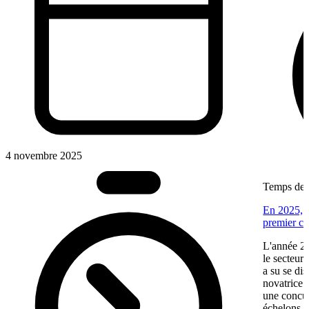
4 novembre 2025
Temps de l
En 2025, V
premier ca
L'année 20
le secteur
a su se di
novatrice.
une concur
échelons p