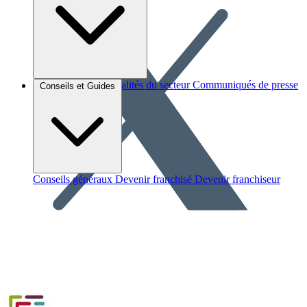
Brèves et actus
Actualités du secteur
Communiqués de presse
Conseils et Guides
Interviews
Conseils généraux
Devenir franchisé
Devenir franchiseur