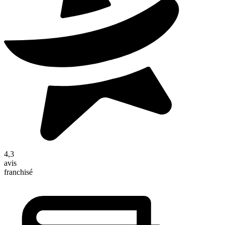
4,3
avis
franchisé