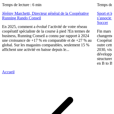
Temps de lecture : 6 min
Temps de l
Jérémy Marchetti, Directeur général de la Coopérative
Sport et l
Running Rando Conseil
s’associe 
Soccer
En 2025, comment a évolué l’activité de votre réseau
coopératif spécialiste de la course à pied ?En termes de
Fin mars 
business, Running Conseil a connu par rapport à 2024
changement
une croissance de +17 % en comparable et de +27 % au
Coopérativ
global. Sur les magasins comparables, seulement 15 %
outre cette
affichent une activité en baisse depuis le...
2030, visa
développer
structurer 
en B to B.
Accueil