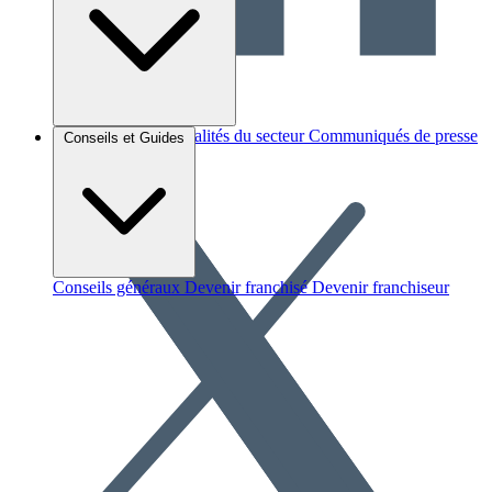
Brèves et actus
Actualités du secteur
Communiqués de presse
Conseils et Guides
Interviews
Conseils généraux
Devenir franchisé
Devenir franchiseur