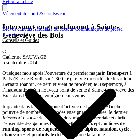
Retour à la liste
Vêtement de sport & sportswear
Intersport en grand format à Sainte-
Brèves et actus
Actualités du secteur
Communiqués de presse
Geneviève des Bois
Interviews
Conseils et Guides
C
Catherine SAUVAGE
5 septembre 2014
Quelques mois après l’ouverture du premier magasin
Intersport
à
Paris (Rue de Rivoli, sur 1 800 m²), œuvre du sociétaire historique
Bernard Joannin, ce dernier vient de procéder, le 3 septembre, à
l’inauguration d’un nouveau point de vente à Sainte-Geneviève des
Bois dans l’Essonne, en région parisienne.
Implanté dans la grande zone d’activité de La Croix-Blanche,
pourvue de nombreuses grandes enseignes nationales, le dernier
Intersport
dispose de 2 200 m² de surface commerciale et abrite
l’ensemble des gammes traditionnelles du concept :
articles de
running, sports de raquettes, collectifs, alpins, natation, cycle,
chaussures
et
produits textiles
pour toute la famille…