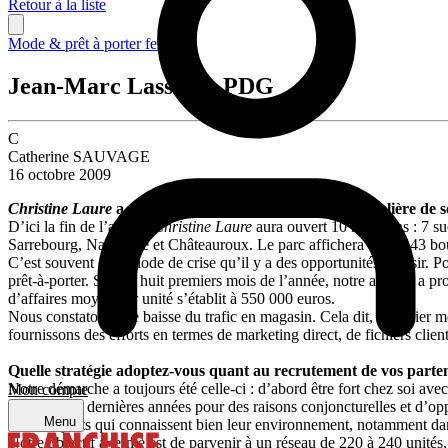
Retour à la liste
Mode & prêt à porter femme
Jean-Marc Lasselin, PDG
C
Catherine SAUVAGE
16 octobre 2009
Christine Laure
a enregistré une croissance positive régulière de s
D’ici la fin de l’année,
Christine Laure
aura ouvert 10 magasins : 7 su
Sarrebourg, Narbonne et Châteauroux. Le parc affichera alors 143 bout
C’est souvent en période de crise qu’il y a des opportunités à saisir. 
prêt-à-porter. Sur les huit premiers mois de l’année, notre activité a p
d’affaires moyen par unité s’établit à 550 000 euros.
Nous constatons une baisse du trafic en magasin. Cela dit, le panier mo
fournissons des efforts en termes de marketing direct, de fichiers clien
Quelle stratégie adoptez-vous quant au recrutement de vos partena
Notre démarche a toujours été celle-ci : d’abord être fort chez soi avec
Mon compte
diminué ces dernières années pour des raisons conjoncturelles et d’opp
Menu
commerçants qui connaissent bien leur environnement, notamment dans 
Notre objectif à terme est de parvenir à un réseau de 220 à 240 unités,