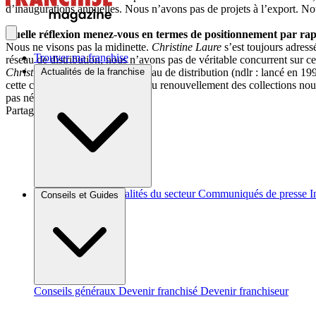
d’inaugurations annuelles. Nous n’avons pas de projets à l’export. No
Quelle réflexion menez-vous en termes de positionnement par rap
Nous ne visons pas la midinette.
Christine Laure
s’est toujours adress
Trouver ma franchise
réseau de distribution, nous n’avons pas de véritable concurrent sur c
Christine Laure
est un jeune réseau de distribution (ndlr : lancé en 1
Actualités de la franchise
cette culture de la confection et du renouvellement des collections nou
pas négligeable.
Partager sur :
Brèves et actus
Actualités du secteur
Communiqués de presse
I
Conseils et Guides
Conseils généraux
Devenir franchisé
Devenir franchiseur