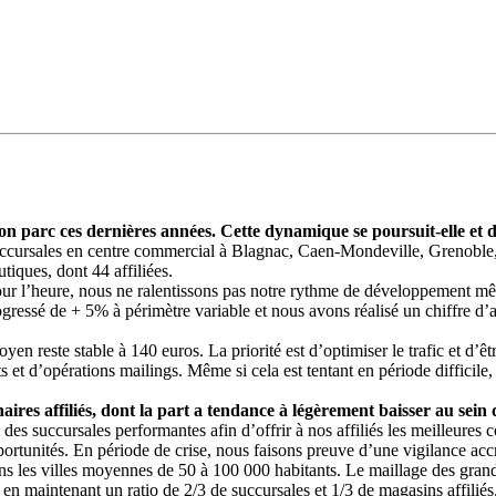
on parc ces dernières années. Cette dynamique se poursuit-elle et da
ccursales en centre commercial à Blagnac, Caen-Mondeville, Grenoble, L
iques, dont 44 affiliées.
Pour l’heure, nous ne ralentissons pas notre rythme de développement mêm
rogressé de + 5% à périmètre variable et nous avons réalisé un chiffre d’a
yen reste stable à 140 euros. La priorité est d’optimiser le trafic et d’
ts et d’opérations mailings. Même si cela est tentant en période difficile
ires affiliés, dont la part a tendance à légèrement baisser au sein
 des succursales performantes afin d’offrir à nos affiliés les meilleures
ortunités. En période de crise, nous faisons preuve d’une vigilance acc
les villes moyennes de 50 à 100 000 habitants. Le maillage des grandes 
 en maintenant un ratio de 2/3 de succursales et 1/3 de magasins affiliés