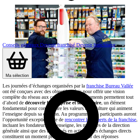
Conseils généraux
Devenir franchisé
Devenir franchiseur
Ma sélection
Les journées d’échanges organisées par la
franchise Bureau Vallée
ont été conçues avec des objectifs précis pour offrir une vision
complète du réseau aux candidats. Ces événements permettent tout
d’abord de
découvrir l’entreprise et son histoire
, un élément
fondamental pour comprendre les valeurs et la culture qui animent
l’enseigne depuis sa création. Au programme, les participants auront
l’opportunité exceptionnelle de
rencontrer les experts de la franchise
,
incluant les fondateurs de l’enseigne, les membres de la direction
générale ainsi que des franchisés en activité. Ces échanges directs
constituent un moment privilégié pour obtenir des réponses