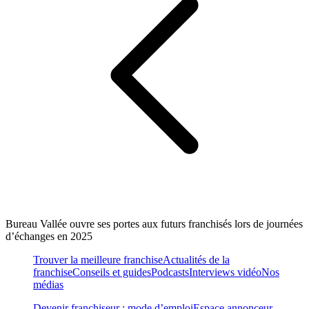
Bureau Vallée ouvre ses portes aux futurs franchisés lors de journées
d’échanges en 2025
Trouver la meilleure franchise
Actualités de la
franchise
Conseils et guides
Podcasts
Interviews vidéo
Nos
médias
Devenir franchiseur : mode d’emploi
Espace annonceur