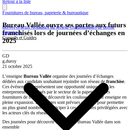
Retour à la liste
Fournitures de bureau, papeterie & bureautique
Bureau Vallée ouvre ses portes aux futurs
Brèves et actus
Actualités du secteur
Communiqués de presse
franchisés lors de journées d’échanges en
Interviews
Conseils et Guides
2025
GD
g.duroy
21 octobre 2025
L’enseigne
Bureau Vallée
organise des journées d’échanges
dédiées aux candidats souhaitant rejoindre son réseau de
franchise
.
Ces événements représentent une opportunité unique pour les
entrepreneurs intéressés par le secteur de la papeterie et des
fournitures de bureau de découvrir les coulisses de cette enseigne en
pleine expansion. Deux dates sont prévues en 2025 pour permettre
au plus grand nombre de participer à ces rencontres privilégiées avec
les acteurs clés du réseau.
Des journées pour découvrir la franchise Bureau Vallée dans son
ensemble