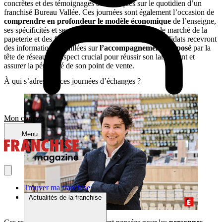
concrètes et des témoignages authentiques sur le quotidien d’un
franchisé Bureau Vallée. Ces journées sont également l’occasion de
comprendre en profondeur le modèle économique
de l’enseigne,
ses spécificités et ses avantages concurrentiels sur le marché de la
papeterie et des fournitures de bureau. Enfin, les candidats recevront
des informations détaillées sur
l’accompagnement proposé
par la
tête de réseau, un aspect crucial pour réussir son lancement et
assurer la pérennité de son point de vente.
À qui s’adressent ces journées d’échanges ?
Mon compte
Menu
Trouver ma franchise
Actualités de la franchise