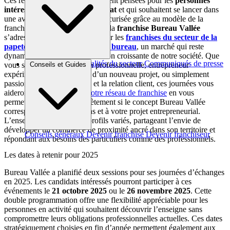
Ces rencontres sont spécifiquement pensées pour les
personnes
intéressées par l’entrepreneuriat
et qui souhaitent se lancer dans
une aventure entrepreneuriale sécurisée grâce au modèle de la
franchise. Plus particulièrement, la
franchise Bureau Vallée
s’adresse aux candidats attirés par les
franchises du secteur de la
papeterie et des fournitures de bureau
, un marché qui reste
dynamique malgré la digitalisation croissante de notre société. Que
Brèves et actus
Actualités du secteur
Communiqués de presse
vous soyez en reconversion professionnelle, entrepreneur
Conseils et Guides
Interviews
expérimenté à la recherche d’un nouveau projet, ou simplement
passionné par le commerce et la relation client, ces journées vous
aideront dans le
choix de votre réseau de franchise
en vous
permettant d’évaluer concrètement si le concept Bureau Vallée
correspond à vos aspirations et à votre projet entrepreneurial.
L’enseigne recherche des profils variés, partageant l’envie de
développer un commerce de proximité ancré dans son territoire et
Conseils généraux
Devenir franchisé
Devenir franchiseur
répondant aux besoins des particuliers comme des professionnels.
Les dates à retenir pour 2025
Bureau Vallée a planifié deux sessions pour ses journées d’échanges
en 2025. Les candidats intéressés pourront participer à ces
événements le
21 octobre 2025
ou le
26 novembre 2025
. Cette
double programmation offre une flexibilité appréciable pour les
personnes en activité qui souhaitent découvrir l’enseigne sans
compromettre leurs obligations professionnelles actuelles. Ces dates
stratégiquement choisies en fin d’année permettent également aux