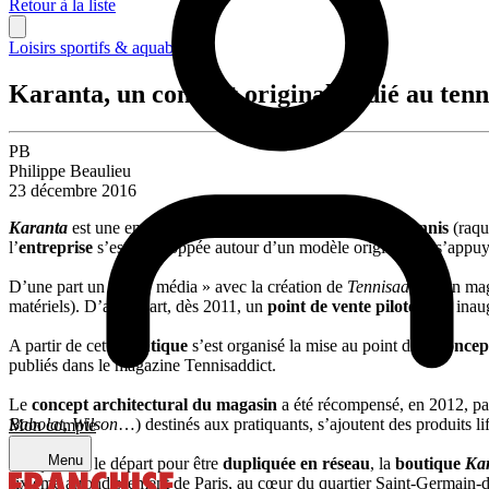
Retour à la liste
Loisirs sportifs & aquabiking
Karanta, un concept original dédié au tenn
PB
Philippe Beaulieu
23 décembre 2016
Karanta
est une enseigne spécialisée dans le
matériel de tennis
(raqu
l’
entreprise
s’est développée autour d’un modèle original, en s’appuya
D’une part un pôle « média » avec la création de
Tennisaddict
, un ma
matériels). D’autre part, dès 2011, un
point de vente pilote
a été inau
A partir de cette
boutique
s’est organisé la mise au point d’un
concep
publiés dans le magazine Tennisaddict.
Le
concept architectural du magasin
a été récompensé, en 2012, pa
Babolat
,
Wilson
…) destinés aux pratiquants, s’ajoutent des produits li
Mon compte
Menu
Conçue dès le départ pour être
dupliquée en réseau
, la
boutique
Ka
sixième arrondissement de Paris, au cœur du quartier Saint-Germain-