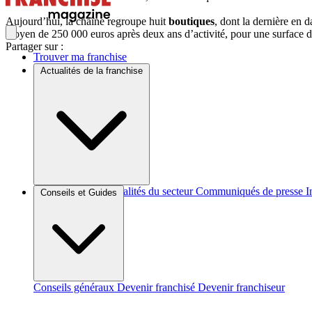
Aujourd’hui, la chaîne regroupe huit
boutiques
, dont la dernière en d
moyen de 250 000 euros après deux ans d’activité, pour une surface 
Partager sur :
Trouver ma franchise
Actualités de la franchise
Brèves et actus
Actualités du secteur
Communiqués de presse
I
Conseils et Guides
Conseils généraux
Devenir franchisé
Devenir franchiseur