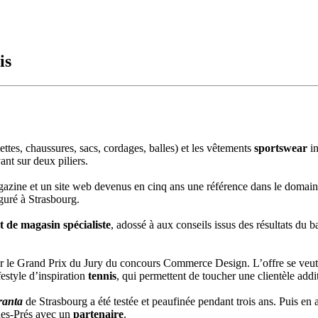
is
ettes, chaussures, sacs, cordages, balles) et les vêtements
sportswear
i
nt sur deux piliers.
gazine et un site web devenus en cinq ans une référence dans le domai
guré à Strasbourg.
t de magasin spécialiste
, adossé à aux conseils issus des résultats du 
r le Grand Prix du Jury du concours Commerce Design. L’offre se veut 
festyle d’inspiration
tennis
, qui permettent de toucher une clientèle addi
ranta
de Strasbourg a été testée et peaufinée pendant trois ans. Puis en 
des-Prés avec un
partenaire
.