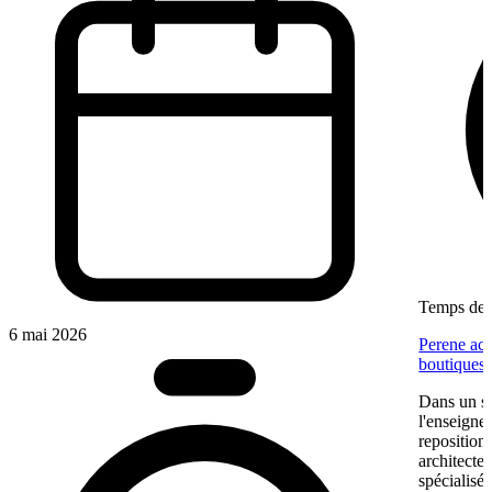
Temps de l
6 mai 2026
Perene acc
boutiques
Dans un se
l'enseigne
reposition
architectes
spécialisé