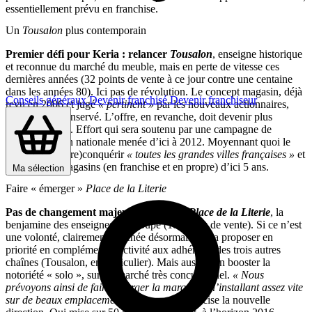
essentiellement prévu en franchise.
Un
Tousalon
plus contemporain
Premier défi pour Keria : relancer
Tousalon
, enseigne historique
et reconnue du marché du meuble, mais en perte de vitesse ces
dernières années (32 points de vente à ce jour contre une centaine
dans les années 80). Ici pas de révolution. Le concept magasin, déjà
Conseils généraux
Devenir franchisé
Devenir franchiseur
revu en 2006 et jugé
« pertinent »
par les nouveaux actionnaires,
sera a priori conservé. L’offre, en revanche, doit devenir plus
contemporaine. Effort qui sera soutenu par une campagne de
communication nationale menée d’ici à 2012. Moyennant quoi le
réseau espère (re)conquérir
« toutes les grandes villes françaises »
et
atteindre 60 magasins (en franchise et en propre) d’ici 5 ans.
Ma sélection
Faire « émerger »
Place de la Literie
Pas de changement majeur, du côté de
Place de la Literie
, la
benjamine des enseignes du groupe (18 points de vente). Si ce n’est
une volonté, clairement affichée désormais, de la proposer en
priorité en complément d’activité aux adhérents des trois autres
chaînes (Tousalon, en particulier). Mais aussi d’en booster la
notoriété « solo », sur un marché très concurrentiel.
« Nous
prévoyons ainsi de faire émerger la marque en l’installant assez vite
sur de beaux emplacements, en propre »,
précise la nouvelle