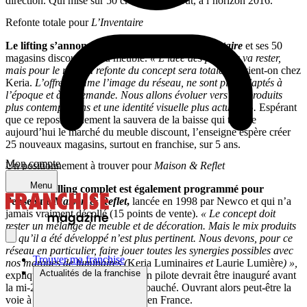
direction. Qui mise sur 50 créations, en tout, à l’horizon 2016.
Refonte totale pour
L’Inventaire
Le lifting s’annonce plus profond pour
L’Inventaire
et ses 50
magasins discounters du meuble.
« L’idée des prix bas va rester,
mais pour le reste la refonte du concept sera totale,
prévient-on chez
Keria.
L’offre, comme l’image du réseau, ne sont plus adaptés à
l’époque et à la demande. Nous allons évoluer vers des produits
plus contemporains et une identité visuelle plus actuelle ».
Espérant
que ce repositionnement la sauvera de la baisse qui touche
aujourd’hui le marché du meuble discount, l’enseigne espère créer
25 nouveaux magasins, surtout en franchise, sur 5 ans.
Mon compte
Un positionnement à trouver pour
Maison & Reflet
Menu
Un remodelling complet est également programmé pour
l’enseigne
Maison & Reflet
,
lancée en 1998 par Newco et qui n’a
jamais vraiment décollé (15 points de vente).
« Le concept doit
rester un mélange de meuble et de décoration. Mais le mix produits
tel qu’il a été développé n’est plus pertinent. Nous devons, pour ce
réseau en particulier, faire jouer toutes les synergies possibles avec
Trouver ma franchise
nos marques de luminaires (
Keria Luminaires
et
Laurie Lumière
) »,
Actualités de la franchise
explique la direction de Keria. Un pilote devrait être inauguré avant
la mi-2012, sur le modèle ainsi ébauché. Ouvrant alors peut-être la
voie à un déploiement du réseau en France.