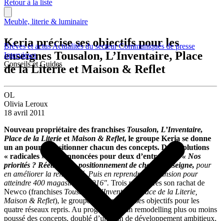
Retour à la liste
Meuble, literie & luminaire
Keria précise ses objectifs pour les
Brèves et actus
Actualités du secteur
Communiqués de presse
enseignes Tousalon, L’Inventaire, Place
Interviews
Conseils et Guides
de la Literie et Maison & Reflet
OL
Olivia Leroux
18 avril 2011
Nouveau propriétaire des franchises
Tousalon, L’Inventaire,
Place de la Literie
et
Maison & Reflet
, le groupe Keria se donne
un an pour repositionner chacun des concepts. Des évolutions
« radicales » sont annoncées pour deux d’entre eux.
« Nos
priorités ? Réétudier le positionnement de chaque enseigne,
pour
en améliorer la rentabilité. Puis en reprendre l’expansion pour
atteindre 400 magasins en 2016″.
Trois mois après son rachat de
Newco (franchises
Tousalon, L’Inventaire, Place de la Literie,
Maison & Reflet
), le groupe Keria précise ses objectifs pour les
quatre réseaux repris. Au programme : un remodelling plus ou moins
poussé des concepts, doublé d’un plan de développement ambitieux,