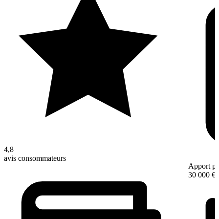
4,8
avis consommateurs
Apport pe
30 000 €