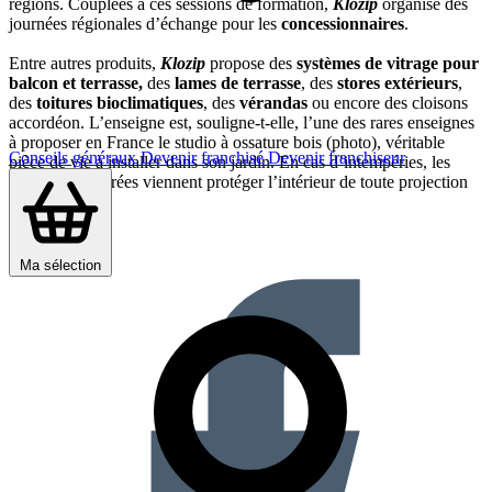
régions. Couplées à ces sessions de formation,
Klozip
organise des
journées régionales d’échange pour les
concessionnaires
.
Entre autres produits,
Klozip
propose des
systèmes de vitrage pour
balcon et terrasse,
des
lames de terrasse
, des
stores extérieurs
,
des
toitures bioclimatiques
, des
vérandas
ou encore des cloisons
accordéon.
L’enseigne est, souligne-t-elle, l’une des rares enseignes
à proposer en France le studio à ossature bois (photo), véritable
Conseils généraux
Devenir franchisé
Devenir franchiseur
pièce de vie à installer dans son jardin. En cas d’intempéries, les
larges baies vitrées viennent protéger l’intérieur de toute projection
d’eau.
Partager sur :
Ma sélection