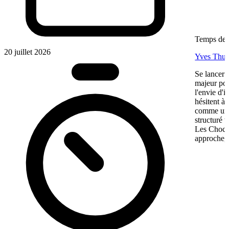
Temps de l
20 juillet 2026
Yves Thur
Se lancer 
majeur pou
l'envie d'
hésitent à 
comme une 
structuré 
Les Chocol
approche, 