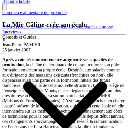
Retour à la liste
Commerce alimentaire de proximité
La Mie Câline crée son école
Brèves et actus
Actualités du secteur
Communiqués de presse
Interviews
Conseils et Guides
JP
Jean-Pierre PAMIER
25 janvier 2007
Après avoir récemment encore augmenté ses capacités de
production
, la chaîne de terminaux de cuisson renforce son pôle
formation en créant sa propre école. Destinée aux salariés comme
aux dirigeants des magasins existants (franchisés ou non), elle
dispensera aussi une partie de la formation initiale des futurs
franchisés. Originalité de cette nouvelle structure : basée au siège de
l’enseigne à St-Jean de Monts, elle se déplacera en région, au plus
près du réseau et s’appuiera sur un partenariat avec les MFR
(Maisons de Formation Rurales). C’est Laurence Brochet, en charge
jusqu’à présent de la communication, qui dirigera cette école où elle
interviendra sur les thèmes de la vente et du management aux côtés
de techniciens pour la partie produits. Effectifs depuis début janvier,
ces changements s’accompagnent de l’arrivée, à la communication
de l’enseigne, de Lara Barreteau-Poulain, la fille du fondateur.