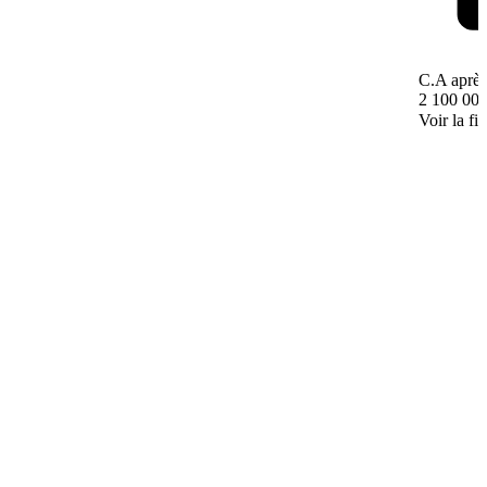
C.A après
2 100 000
Voir la fi