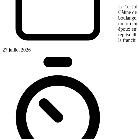
Le 1er jui
Câline de 
boulangeri
un trio fa
époux entre
reprise ill
la franchis
27 juillet 2026