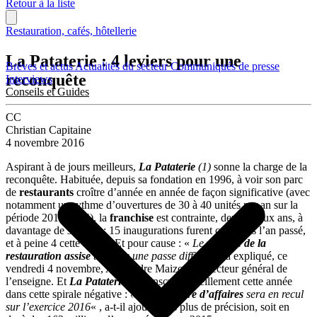
Retour à la liste
Restauration, cafés, hôtellerie
La Pataterie : 4 leviers pour une
Brèves et actus
Actualités du secteur
Communiqués de presse
reconquête
Interviews
Conseils et Guides
CC
Christian Capitaine
4 novembre 2016
Aspirant à de jours meilleurs,
La Pataterie
(1)
sonne la charge de la
reconquête. Habituée, depuis sa fondation en 1996, à voir son parc
de
restaurants
croître d’année en année de façon significative (avec
notamment un rythme d’ouvertures de 30 à 40 unités par an sur la
période 2011-2014), la
franchise
est contrainte, depuis deux ans, à
davantage de sagesse : 15 inaugurations furent célébrées l’an passé,
et à peine 4 cette année. Et pour cause : «
Le
marché de la
restauration
assise
traverse une passe difficile
« , a expliqué, ce
vendredi 4 novembre, Alexandre Maizoué, directeur général de
l’enseigne. Et
La Pataterie
de s’inscrire pareillement cette année
dans cette spirale négative :
« Notre
chiffre d’affaires
sera en recul
sur l’exercice 2016
« , a-t-il ajouté sans plus de précision, soit en