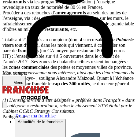
restaurants
via les programmes de fidélisation (l’enseigne
revendique un taux de notoriété de 80 % en France).
Procéder à des retouches d’
aménagements
au sein des unités de
l’enseigne, via : des ajouts d’éléments de brocante sur les murs, le
rafraichissement de certaines peintures, l’iinstallation de grande table
d’hôtes au milieu des
restaurants
, etc.
Totalisant 215 unités au compteur (dont 4 succursales),
La Pataterie
visera tout d’abord, dans les mois qui viennent, à consolider son
parc de
franchisés
(un CA moyen par restaurant 800 000 euros
HT) : l’enseigne table sur 4 à 5 ouvertures dans le courant de
l’année 2017. Ses zones de chalandise cibles restent inchangées :
les zo
nes commerciales
des petites et moyennes villes de province.
«
La région parisienne nous intéresse, ainsi que les départements du
Mon compte
Sud-est
du pays
« , souligne Alexandre Maizoué. Quant à l’échéance
Menu
souhaitée pour franchir le
cap des 300 unités
, le directeur général
table sur l’année 2020.
(1) L’enseigne vient d’être désignée « préférée dans Français » dans
la catégorie « restauration », selon le classement 2016 établi par le
Cabinet OC&C Strategy Consultants.
Trouver ma franchise
Partager sur :
Actualités de la franchise