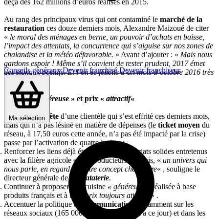
deçà des 162 millions d’euros réalisés en 2015.
Au rang des principaux virus qui ont contaminé le
marché de la
restauration
ces douze derniers mois, Alexandre Maizoué de citer
«
le moral des ménages en berne, un pouvoir d’achats en baisse,
l’impact des attentats, la concurrence qui s’aiguise sur nos zones de
chalandise et la météo défavorable.
» Avant d’ajouter : «
Mais nous
gardons espoir ! Même s’il convient de rester prudent, 2017 émet
Conseils généraux
Devenir franchisé
Devenir franchiseur
des signaux positifs. Et l’on se félicite d’un mois d’octobre 2016 très
dynamique.
»
Cuisine «
généreuse
» et prix «
attractif
«
Cette
reconquête
d’une clientèle qui s’est effrité ces derniers mois,
Ma sélection
mais qui n’a pas lésiné en matière de dépenses (le
ticket moyen
du
réseau, à 17,50 euros cette année, n’a pas été impacté par la crise)
passe par l’activation de quatre leviers :
Renforcer les liens déjà étroits et les partenariats solides entretenus
avec la
filière agricole et les producteurs français, «
un univers qui
nous parle, en regard de notre concept champêtre
« , souligne le
directeur générale de
La Pataterie
.
Continuer à proposer une
cuisine
« généreuse »
réalisée à base
produits français et à un
« prix toujours attractif
« .
Accentuer la politique de
communication
, notamment sur les
réseaux sociaux (165 000 fans sur Facebook à ce jour) et dans les