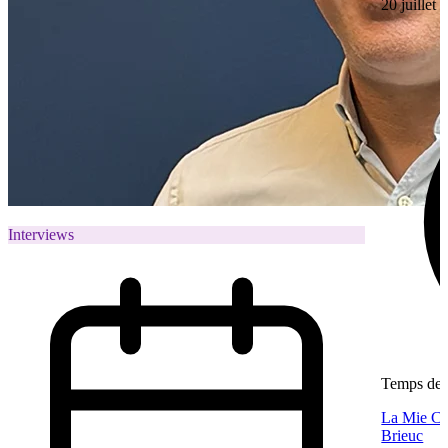
20 juillet
Interviews
Temps de l
La Mie Câl
Brieuc