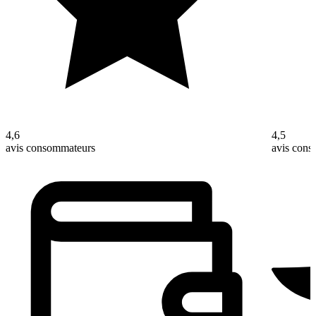
4,6
4,5
avis consommateurs
avis con