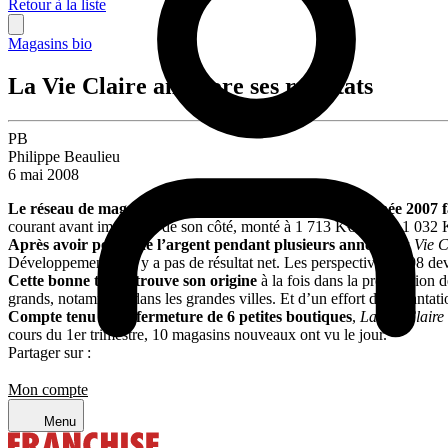
Retour à la liste
Magasins bio
La Vie Claire améliore ses résultats
PB
Philippe Beaulieu
6 mai 2008
Le réseau de magasins bio en franchise a connu une année 2007 f
courant avant impôt est, de son côté, monté à 1 713 K€ contre 1 032 
Après avoir perdu de l’argent pendant plusieurs années
,
La Vie C
Développement, il n’y a pas de résultat net. Les perspectives 2008 devr
Cette bonne tenue trouve son origine
à la fois dans la progression d
grands, notamment dans les grandes villes. Et d’un effort d’implantat
Compte tenu de la fermeture de 6 petites boutiques
,
La Vie Claire
cours du 1er trimestre, 10 magasins nouveaux ont vu le jour.
Partager sur :
Mon compte
Menu