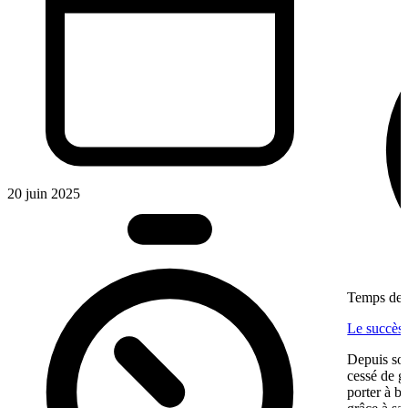
20 juin 2025
Temps de l
Le succès
Depuis son
cessé de g
porter à b