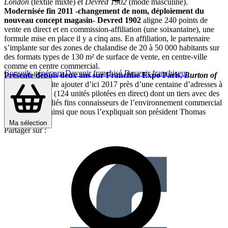
London
(textile mixte) et
Devred 1902
(mode masculine).
Modernisée fin 2011 -changement de nom, déploiement du
nouveau concept magasin- Devred 1902
aligne 240 points de
vente en direct et en commission-affiliation (une soixantaine), une
formule mise en place il y a cinq ans. En affiliation, le partenaire
s’implante sur des zones de chalandise de 20 à 50 000 habitants sur
des formats types de 130 m² de surface de vente, en centre-ville
comme en centre commercial.
Conseils généraux
Devenir franchisé
Devenir franchiseur
Présente depuis deux ans sur Franchise Expo Paris,
Burton of
London
souhaite ajouter d’ici 2017 près d’une centaine d’adresses à
son parc actuel (124 unités pilotées en direct) dont un tiers avec des
partenaires affiliés fins connaisseurs de l’environnement commercial
sur leur zone, ainsi que nous l’expliquait son président Thomas
Hamelle.
Ma sélection
Partager sur :