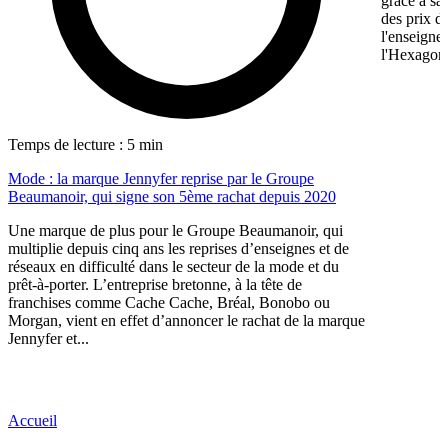
grâce à sa
des prix d
l'enseigne
l'Hexagone,
Temps de lecture : 5 min
Mode : la marque Jennyfer reprise par le Groupe
Beaumanoir, qui signe son 5ème rachat depuis 2020
Une marque de plus pour le Groupe Beaumanoir, qui
multiplie depuis cinq ans les reprises d’enseignes et de
réseaux en difficulté dans le secteur de la mode et du
prêt-à-porter. L’entreprise bretonne, à la tête de
franchises comme Cache Cache, Bréal, Bonobo ou
Morgan, vient en effet d’annoncer le rachat de la marque
Jennyfer et...
Accueil