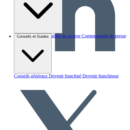
Brèves et actus
Actualités du secteur
Communiqués de presse
Conseils et Guides
Interviews
Conseils généraux
Devenir franchisé
Devenir franchiseur