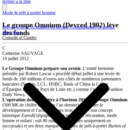
Retour à la liste
Mode & prêt à porter homme
Le groupe Omnium (Devred 1902) lève
Brèves et actus
Actualités du secteur
Communiqués de presse
des fonds
Interviews
Conseils et Guides
C
Catherine SAUVAGE
19 juillet 2012
Le Groupe Omnium prépare son avenir.
L’entité bretonne
présidée par Robert Lascar a procédé début juillet à une levée de
fonds de 160 millions d’euros aux côtés de nombreux partenaires
bancaires (Natixis, LCL, HSBC, Bank of China la Caisse
d’Épargne Bretagne Pays de Loire etc.) comme l’a révélé Fashion
Daily News.
L’opération doit permettre à l’horizon 2017 au groupe Omnium
(500 M€ de chiffre d’affaires l’an dernier) de booster le
développement et l’activité de ses trois chaînes : son concept
historique
Eurodif
(équipement de la maison, décoration, mode
femme et enfant ; soit 80 magasins exploités uniquement en
succursale) et ses deux marque-enseignes de prêt-à-porter
Burton of