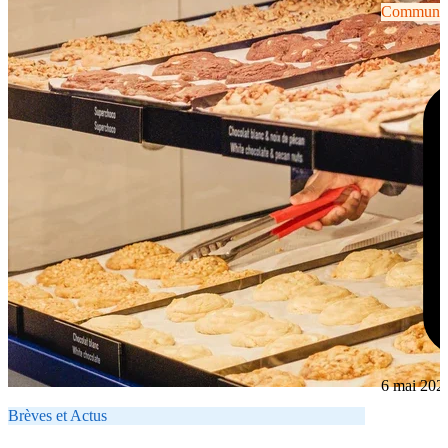
Communiqu
6 mai 202
Brèves et Actus