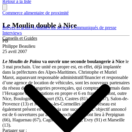
Retour à la liste
Commerce alimentaire de proximité
Le Moulin double à Nice
Brèves et actus
Actualités du secteur
Communiqués de presse
Interviews
Conseils et Guides
PB
Philippe Beaulieu
25 avril 2007
Le Moulin de Païou
va ouvrir une seconde boulangerie à Nice
le
3 mai prochain. Une unité en propre est, en effet, déjà implantée
dans la préfectures des Alpes-Maritimes. Christophe et Muriel
Marot, auparavant responsable administratif/financier et responsable
d’une agence de location de véhicules, sont les nouveaux partenaires
du réseau de boulangeries provençales, qui comptera désormais dans
l’Hexagone 8 implantations en propre et 6 en franchise (dont, outre
Nice, Boulogne-Billancourt (92), Castres (81), Metz (57), Salon-de-
Provence (13) et Montigny-les-Cormeilles (95). Le réseau est
également présent en Suisse via une succursale. L’objectif annoncé
est de 6 ouvertures par an. Les prochaines auront lieu à Perpignan
(66), Haguenau (67), Cagnes-sur-Mer (06), Evry (91) et Marseille
(13).
Partager sur :