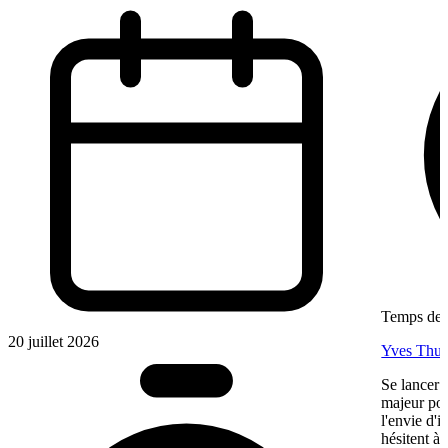
Temps de l
20 juillet 2026
Yves Thur
Se lancer 
majeur pou
l'envie d'
hésitent à 