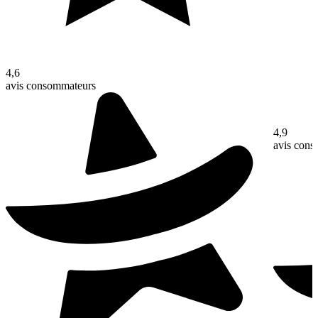
4,6
avis consommateurs
4,9
avis con