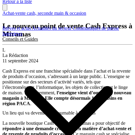
Retour à la liste
Achat-vente cash, seconde main & occasion
Le nouveau point de vente Cash Express à
Brèves et actus
Actualités du secteur
Communiqués de presse
Miramas
Interviews
Conseils et Guides
L
La Rédaction
11 septembre 2024
Cash Express est une franchise spécialisée dans l’achat et la revente
de produits d’occasion, s’adressant à un large public. L’enseigne se
positionne sur des secteurs d’activité variés, tels que
l’électroménager, l’informatique, les objets de collection et le linge
de maison. Très récemment,
l’enseigne vient d’ouvrir un nouveau
magasin à Miramas
.
Elle compte désormais 14 magasins en
région PACA
.
Un lieu qui va devenir incontournable à Miramas
La nouvelle boutique Cash Express à Miramas a pour objectif de
répondre à une demande croissante en matière d’achat-vente et
de revente de produits d’occasion
. Ce magasin cash se spécialise