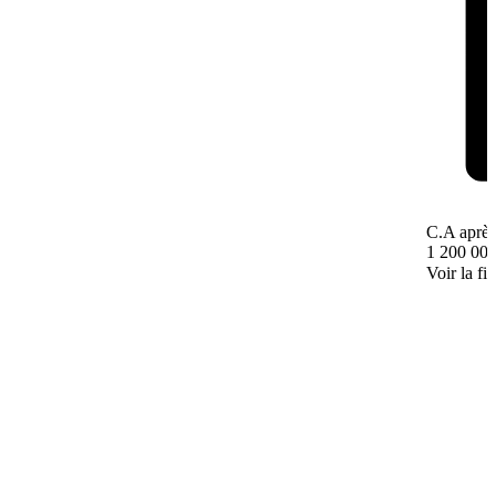
C.A après
1 200 000
Voir la fi