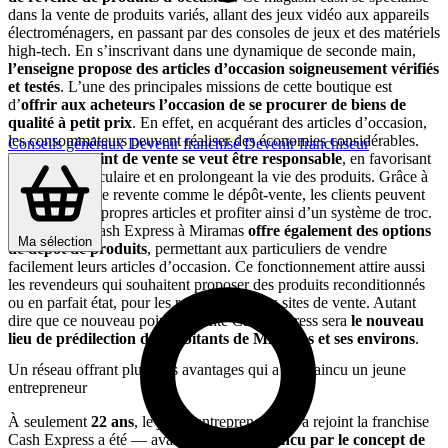
dans la vente de produits variés, allant des jeux vidéo aux appareils
électroménagers, en passant par des consoles de jeux et des matériels
high-tech. En s’inscrivant dans une dynamique de seconde main,
l’enseigne propose des articles d’occasion soigneusement vérifiés
et testés
. L’une des principales missions de cette boutique est
d’
offrir aux acheteurs l’occasion de se procurer de biens de
qualité à petit prix
. En effet, en acquérant des articles d’occasion,
les consommateurs peuvent réaliser des économies considérables.
Conseils généraux
Devenir franchisé
Devenir franchiseur
De plus,
ce point de vente se veut être responsable
, en favorisant
l’économie circulaire et en prolongeant la vie des produits. Grâce à
des pratiques de revente comme le dépôt-vente, les clients peuvent
revendre leurs propres articles et profiter ainsi d’un système de troc.
La boutique Cash Express à Miramas
offre également des options
Ma sélection
de dépôt de produits
, permettant aux particuliers de vendre
facilement leurs articles d’occasion. Ce fonctionnement attire aussi
les revendeurs qui souhaitent proposer des produits reconditionnés
ou en parfait état, pour les revendre sur des sites de vente. Autant
dire que ce nouveau point de vente Cash Express sera
le nouveau
lieu de prédilection des habitants de Miramas et ses environs
.
Un réseau offrant plusieurs avantages qui a convaincu un jeune
entrepreneur
À seulement
22 ans
, le jeune entrepreneur qui a rejoint la franchise
Cash Express a été — avant tout —
convaincu par le concept de