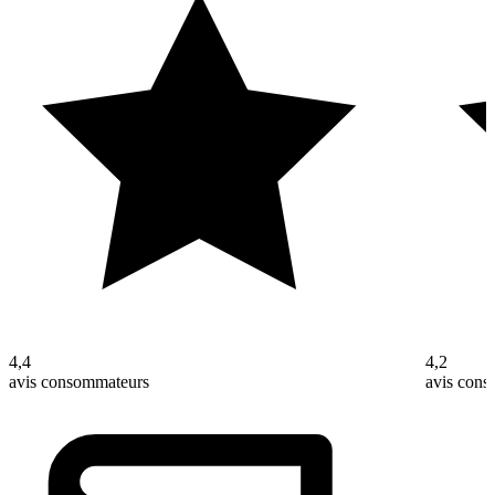
4,4
4,2
avis consommateurs
avis con