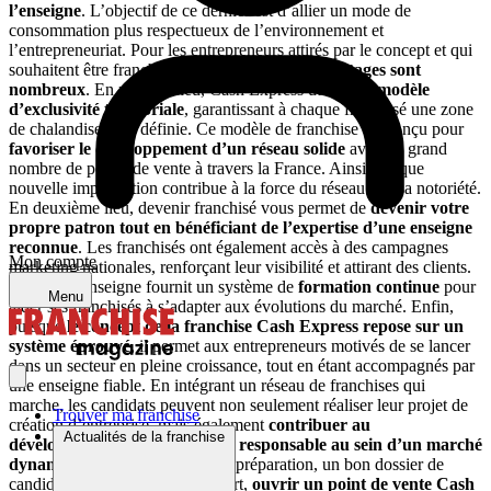
l’enseigne
. L’objectif de ce dernier est d’allier un mode de
consommation plus respectueux de l’environnement et
l’entrepreneuriat. Pour les entrepreneurs attirés par le concept et qui
souhaitent être franchisés Cash Express,
les avantages sont
nombreux
. En premier lieu, Cash Express utilise
un modèle
d’exclusivité territoriale
, garantissant à chaque franchisé une zone
de chalandise bien définie. Ce modèle de franchise est conçu pour
favoriser le développement d’un réseau solide
avec un grand
nombre de points de vente à travers la France. Ainsi, chaque
nouvelle implantation contribue à la force du réseau et à sa notoriété.
En deuxième lieu, devenir franchisé vous permet de
devenir votre
propre patron tout en bénéficiant de l’expertise d’une enseigne
reconnue
. Les franchisés ont également accès à des campagnes
Mon compte
marketing nationales, renforçant leur visibilité et attirant des clients.
De plus, l’enseigne fournit un système de
formation continue
pour
Menu
aider ses franchisés à s’adapter aux évolutions du marché. Enfin,
puisque
le concept de la franchise Cash Express repose sur un
système éprouvé
, il permet aux entrepreneurs motivés de se lancer
dans un secteur en pleine croissance, tout en étant accompagnés par
une enseigne fiable. En intégrant un réseau de franchises qui
marche, les candidats peuvent non seulement réaliser leur projet de
Trouver ma franchise
création d’entreprise, mais également
contribuer au
Actualités de la franchise
développement d’une enseigne responsable au sein d’un marché
dynamique
. Grâce à une bonne préparation, un bon dossier de
candidature et un engagement fort,
ouvrir un point de vente Cash