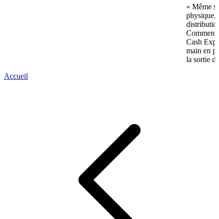
« Même si 
physique, 
distributi
Comment p
Cash Expre
main en pl
la sortie d
Accueil