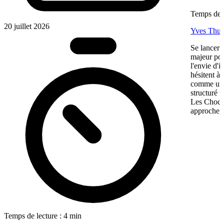
Temps de l
20 juillet 2026
Yves Thur
Se lancer 
majeur pou
l'envie d'
hésitent à 
comme une 
structuré 
Les Chocol
approche, 
Temps de lecture : 4 min