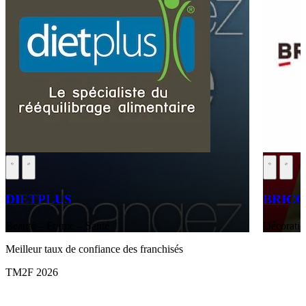
DIETPLUS
BRIC
Beauté – Forme – Santé
Décoratio
Meilleur taux de confiance des franchisés
TM2F 2026