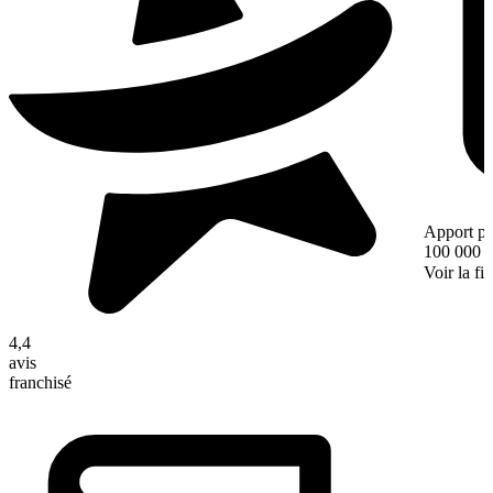
Apport pe
100 000 
Voir la fi
4,4
avis
franchisé