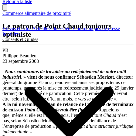
Retour à la liste
Commerce alimentaire de proximité
Le patron de Point Chaud toujours
Brèves et actus
Actualités du secteur
Communiqués de presse
optimiste
Interviews
Conseils et Guides
PB
Philippe Beaulieu
23 septembre 2008
“
Nous continuons de travailler au redéploiement de notre outil
industriel
, » vient de nous confirmer Sébastien Morizot,
directeur
général du groupe Élancia, renouvelant ainsi ses propos tenus ce
printemps, peu après la mise en redressement judiciaire (le 29 janvier
dernier) de la société de panification. Cette première étape devrait
être, selon lui, achevée d’ici un mois,
« vers la mi-octobre ».
À la mi-novembre, le plan de relance de l’enseigne de terminaux
de cuisson
Point Chaud « devrait être finalisé ».
Rappelons
que, même si elle est liée à Élancia, l’enseigne
Point Chaud
n’est
pas, selon Sébastien Morizot, impactée par la défaillance de
l’entreprise de production
« puisqu’il s’agit d’une structure juridique
indépendante ».