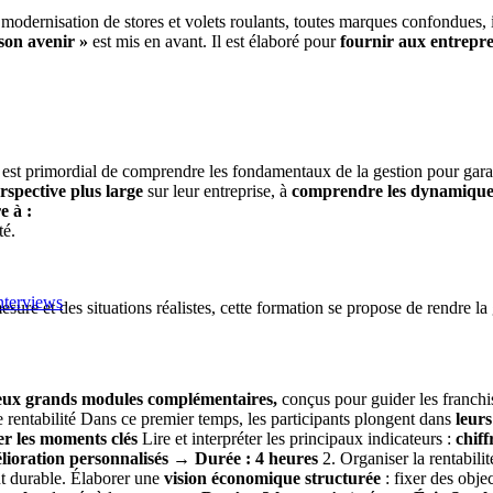
a modernisation de stores et volets roulants, toutes marques confondues, 
son avenir »
est mis en avant. Il est élaboré pour
fournir aux entrepre
 est primordial de comprendre les fondamentaux de la gestion pour garant
rspective plus large
sur leur entreprise, à
comprendre les dynamique
e à :
té.
nterviews
sure et des situations réalistes, cette formation se propose de rendre la
eux grands modules complémentaires,
conçus pour guider les franchis
e rentabilité Dans ce premier temps, les participants plongent dans
leur
er les moments clés
Lire et interpréter les principaux indicateurs :
chiff
élioration personnalisés
→
Durée : 4 heures
2. Organiser la rentabili
t durable. Élaborer une
vision économique structurée
: fixer des objec