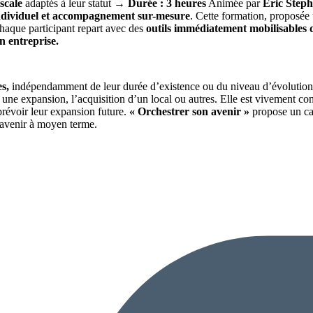
scale
adaptés à leur statut →
Durée : 3 heures
Animée par
Éric Step
 individuel et accompagnement sur-mesure
. Cette formation, proposée 
 chaque participant repart avec des
outils immédiatement mobilisables 
n entreprise.
s,
indépendamment de leur durée d’existence ou du niveau d’évolution d
e expansion, l’acquisition d’un local ou autres. Elle est vivement cons
prévoir leur expansion future.
« Orchestrer son avenir »
propose un cad
l’avenir à moyen terme.