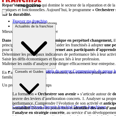
Repar’stores
, le réseau qui domine le secteur de la réparation et de l
pratiques et fonctionnelles. Aujourd’hui, le programme
« Orchestrer 
sur la durabilité.
Trouver ma franchise
Actualités de la franchise
Mieux comprendre : mieux piloter
Dans un environnement économique en perpétuel changement,
il
principal de cette formation est d’aider les franchisés à adopter
une pe
pour le futur.
Cette formation permet aux participants d’apprendr
Déterminer les principaux indicateurs de performance liés à leur activi
Saisir les défis économiques et fiscaux liés à leur profession.
Maîtriser les outils d’analyse pour diriger efficacement leur entreprise.
Brèves et actus
Actualités du secteur
Communiqués de presse
I
Conseils et Guides
En s’appuyant sur des rappels essentiels, des exercices pratiques sur me
familiarité avec les chiffres.
Un programme en deux temps
La formation
« Orchestrer son avenir »
s’articule autour de
d
œuvre des leviers d’amélioration concrets. 1. Analyser sa propr
performance. Comprendre l’évolution de son activité et
anticip
Conseils généraux
Devenir franchisé
Devenir franchiseur
rentabilité
Déceler les points forts et
identifier des axes d’am
l’analyse en stratégie concrète
, au service d’un développemen