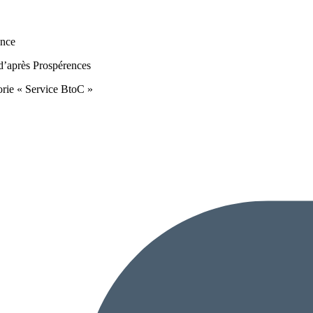
ance
 d’après Prospérences
orie « Service BtoC »