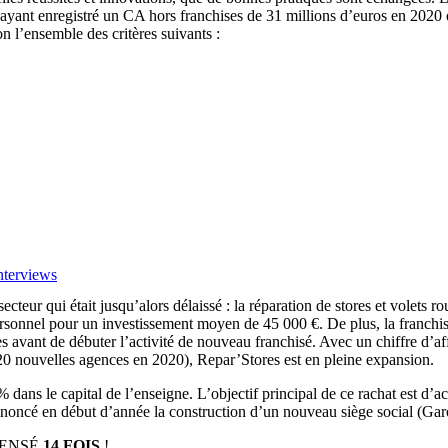
(ayant enregistré un CA hors franchises de 31 millions d’euros en 2020
on l’ensemble des critères suivants :
nterviews
cteur qui était jusqu’alors délaissé : la réparation de stores et volets 
personnel pour un investissement moyen de 45 000 €. De plus, la franchi
es avant de débuter l’activité de nouveau franchisé. Avec un chiffre d’a
 20 nouvelles agences en 2020), Repar’Stores est en pleine expansion.
% dans le capital de l’enseigne. L’objectif principal de ce rachat est 
a annoncé en début d’année la construction d’un nouveau siège social (G
PENSÉ
14 FOIS
!