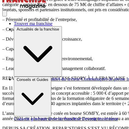
catégorie « service BtoC en dessous de 75 M€ de chiffre d’affaires » 
lauréats, sponsors et partenaires institutionnels, ont pris en considérati
– Pérennité et profitabilité de l’entreprise,
Trouver ma franchise
– Capacité à créer de l’emploi,
Actualités de la franchise
– Développement et potentiel de croissance,
– Capacité d’innovation,
– Engagement social, sociétal et environnemental,
– Leadership et son aptitude de management collaboratif.
REPAR’STORES, UNE SUCCESS STORY À LA FRANÇAISE
Brèves et actus
Actualités du secteur
Communiqués de presse
I
Conseils et Guides
En 11 ans d’existence, l’enseigne s’est fortement développée dans un se
succès de la franchise est son concept accessible : 5 000 € d’apport 
formations en interne, en plus de la formation obligatoire de 6 semain
d’euros en 2019, plus de 240 agences implantées dans le territoire (+
L’année passée, l’entreprise cotée en bourse SOMFY, est entrée à 60 
année 2021 est à la hauteur de la réussite de l’enseigne : le réseau 
Conseils généraux
Devenir franchisé
Devenir franchiseur
DEPUIS SA CRÉATION, REPAR’STORES S’EST VU RÉCOM