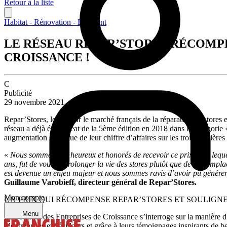
Retour à la liste
Habitat - Rénovation - Bâtiment
LE RÉSEAU REPAR’STORES RÉCOMPE
CROISSANCE !
C
Publicité
29 novembre 2021
Repar’Stores, leader sur le marché français de la réparation de stores
réseau a déjà été lauréat de la 5ème édition en 2018 dans la catégor
augmentation soutenue de leur chiffre d’affaires sur les trois dernières
«
Nous sommes très heureux et honorés de recevoir ce prix pour leque
ans, fut de vouloir prolonger la vie des stores plutôt que de les rempla
est devenue un enjeu majeur et nous sommes ravis d’avoir pu générer 
Guillaume Varobieff, directeur général de Repar’Stores.
Mon compte
UN PRIX QUI RÉCOMPENSE REPAR’STORES ET SOULIGNE
Menu
Le Sommet des Entreprises de Croissance s’interroge sur la manière d’al
d’entreprises et décideurs et grâce à leurs témoignages inspirants de 