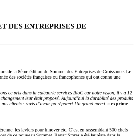
T DES ENTREPRISES DE
s lors de la 8ème édition du Sommet des Entreprises de Croissance. Le
année des sociétés françaises ou francophones qui ont connu une
 ce prix dans la catégorie services BtoC car notre vision, il y a 12
le changement leur était proposé. Aujourd’hui la durabilité des produits
nos clients : ravis d’avoir pu réparer! Un grand merci.
»
exprime
pérenne, les leviers pour innover etc. C’est en rassemblant 500 chefs
. Lors de ce nouveau Sommet, Repar’Stores a été lauréate dans la