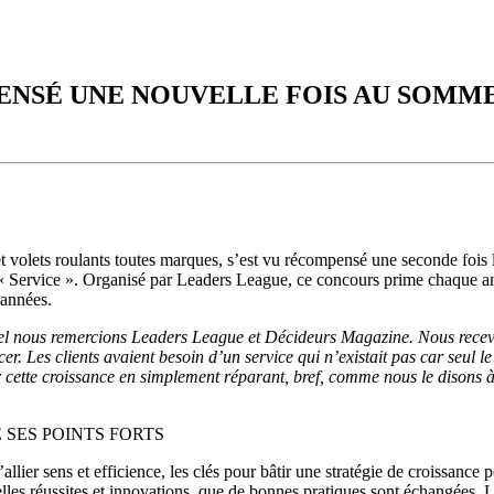
NSÉ UNE NOUVELLE FOIS AU SOMME
 et volets roulants toutes marques, s’est vu récompensé une seconde foi
ie « Service ». Organisé par Leaders League, ce concours prime chaque 
 années.
l nous remercions Leaders League et Décideurs Magazine. Nous recevons
cer. Les clients avaient besoin d’un service qui n’existait pas car seul 
cette croissance en simplement réparant, bref, comme nous le disons à 
 SES POINTS FORTS
lier sens et efficience, les clés pour bâtir une stratégie de croissance 
belles réussites et innovations, que de bonnes pratiques sont échangées