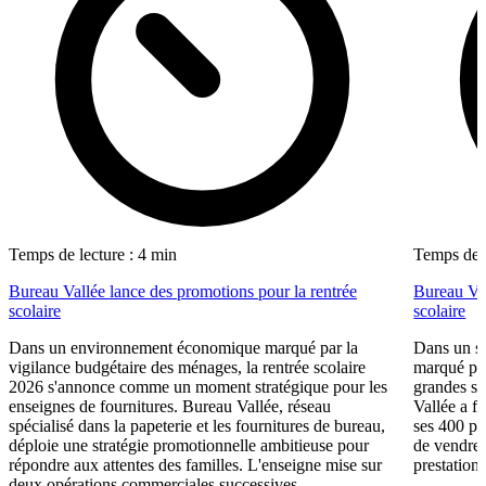
Temps de lecture : 4 min
Temps de l
Bureau Vallée lance des promotions pour la rentrée
Bureau Val
scolaire
scolaire
Dans un environnement économique marqué par la
Dans un se
vigilance budgétaire des ménages, la rentrée scolaire
marqué par
2026 s'annonce comme un moment stratégique pour les
grandes su
enseignes de fournitures. Bureau Vallée, réseau
Vallée a fa
spécialisé dans la papeterie et les fournitures de bureau,
ses 400 po
déploie une stratégie promotionnelle ambitieuse pour
de vendre 
répondre aux attentes des familles. L'enseigne mise sur
prestations
deux opérations commerciales successives,...