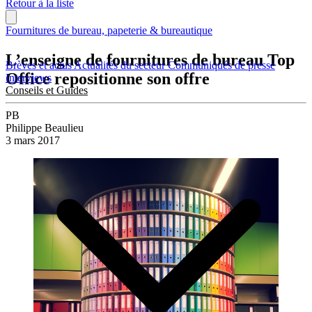
Retour à la liste
Fournitures de bureau, papeterie & bureautique
L’enseigne de fournitures de bureau Top
Brèves et actus
Actualités du secteur
Communiqués de presse
Office repositionne son offre
Interviews
Conseils et Guides
PB
Philippe Beaulieu
3 mars 2017