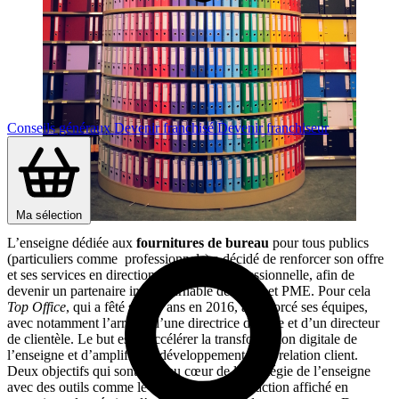
Conseils généraux
Devenir franchisé
Devenir franchiseur
Ma sélection
L’enseigne dédiée aux
fournitures de bureau
pour tous publics
(particuliers comme professionnels) a décidé de renforcer son offre
et ses services en direction d’une cible professionnelle, afin de
devenir un partenaire incontournable des TPE et PME. Pour cela
Top Office
, qui a fêté ses 20 ans en 2016, a renforcé ses équipes,
avec notamment l’arrivée d’une directrice digitale et d’un directeur
de clientèle. Le but est d’accélérer la transformation digitale de
l’enseigne et d’amplifier le développement de la relation client.
Deux objectifs qui sont déjà au cœur de la stratégie de l’enseigne
avec des outils comme le baromètre de satisfaction affiché en