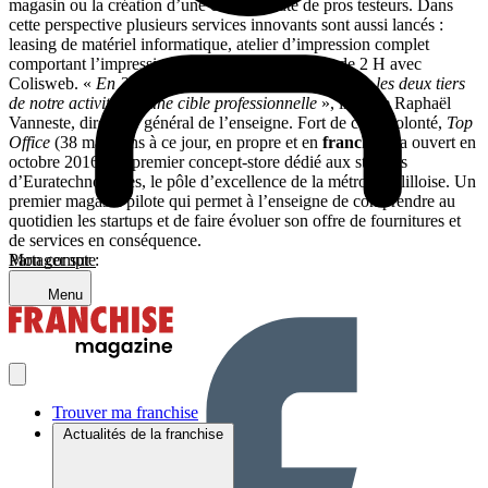
magasin ou la création d’une communauté de pros testeurs. Dans
cette perspective plusieurs services innovants sont aussi lancés :
leasing de matériel informatique, atelier d’impression complet
comportant l’impression 3D, livraison en moins de 2 H avec
Colisweb. «
En 2017, nous ambitionnons de réaliser les deux tiers
de notre activité sur une cible professionnelle
», indique Raphaël
Vanneste, directeur général de l’enseigne. Fort de cette volonté,
Top
Office
(38 magasins à ce jour, en propre et en
franchise
) a ouvert en
octobre 2016 son premier concept-store dédié aux startups
d’Euratechnologies, le pôle d’excellence de la métropole lilloise. Un
premier magasin pilote qui permet à l’enseigne de comprendre au
quotidien les startups et de faire évoluer son offre de fournitures et
de services en conséquence.
Partager sur :
Mon compte
Menu
Trouver ma franchise
Actualités de la franchise