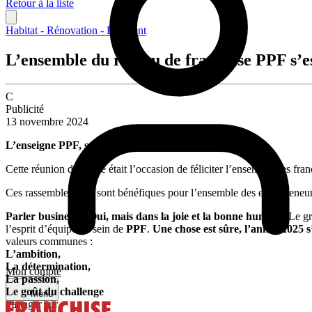
Retour à la liste
Habitat - Rénovation - Bâtiment
L’ensemble du réseau de franchise PPF s’es
C
Publicité
13 novembre 2024
L’enseigne PPF, s
Cette réunion d’équipe était l’occasion de féliciter l’ensemble des fran
Ces rassemblements sont bénéfiques pour l’ensemble des entrepreneurs
Parler business ? Oui, mais dans la joie et la bonne humeur.
Le gro
l’esprit d’équipe au sein de
PPF
.
Une chose est sûre, l’année 2025 s
valeurs communes :
L’ambition,
La détermination,
Mon compte
La passion,
Le goût du challenge
Menu
Partager sur :