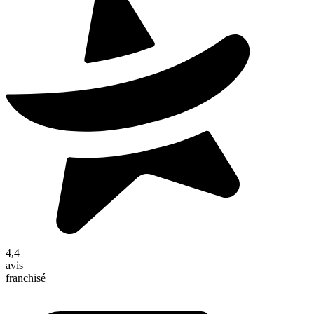
4,4
avis
franchisé