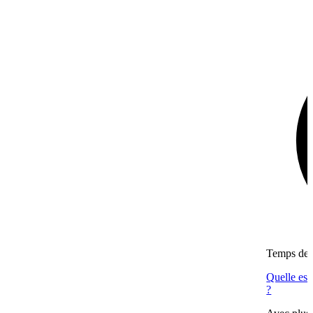
Temps de l
Quelle est
?