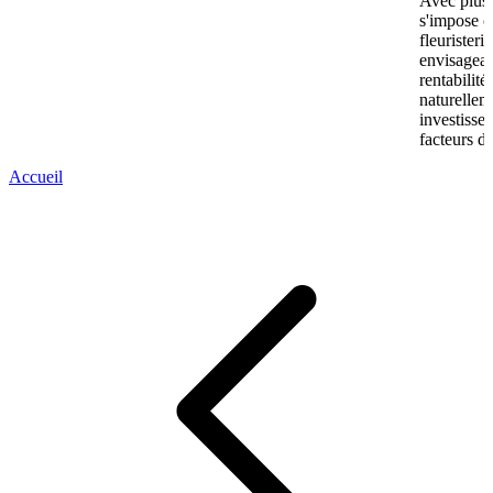
Avec plus
s'impose c
fleuristeri
envisagean
rentabilit
naturellem
investissem
facteurs de
Accueil