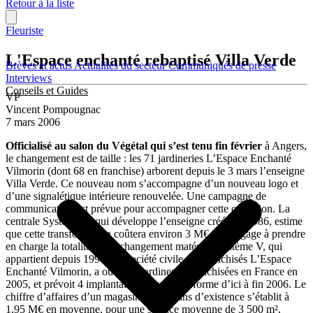
Retour à la liste
Fleuriste
L'Espace enchanté rebaptisé Villa Verde
Brèves et actus
Actualités du secteur
Communiqués de presse
Interviews
Conseils et Guides
VP
Vincent Pompougnac
7 mars 2006
Officialisé au salon du Végétal qui s’est tenu fin février
à Angers,
le changement est de taille : les 71 jardineries L’Espace Enchanté
Vilmorin (dont 68 en franchise) arborent depuis le 3 mars l’enseigne
Villa Verde. Ce nouveau nom s’accompagne d’un nouveau logo et
d’une signalétique intérieure renouvelée. Une campagne de
communication est prévue pour accompagner cette opération. La
centrale Système V, qui développe l’enseigne créée en 1986, estime
que cette transformation coûtera environ 3 M€ et s’engage à prendre
en charge la totalité de ce changement matériel. Système V, qui
appartient depuis 1997 à la société civile des franchisés L’Espace
Enchanté Vilmorin, a ouvert 2 jardineries franchisées en France en
2005, et prévoit 4 implantations sous cette forme d’ici à fin 2006. Le
chiffre d’affaires d’un magasin après 3 ans d’existence s’établit à
1,95 M€ en moyenne, pour une surface moyenne de 3 500 m².