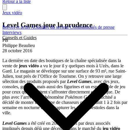
Retour à la liste
Jeux vidéo
Level Games joue la prudence
Brèves et actus
Actualités du secteur
Communiqués de presse
Interviews
Conseils et Guides
PB
Philippe Beaulieu
28 octobre 2016
La dernière en date des boutiques de la chaîne spécialisée dans la
vente de
jeux vidéo
a vu le jour il y quelques mois à Uzès, dans le
Gard. Le magasin se développe sur une surface de 93 m², rue Saint-
Julien, tout près de l’Office de Tourisme. On y retrouve une large
sélection des produits proposés par
Level Games
, avec des jeux,
consoles, goodies, mais aussi des figurines et un espace table de jeu
pour ceux qui souhaitent s’affronter directement en boutique. De
plus avec l’arrivée du phénomène
Pokémon Go
, le franchisé a
décidé de monter une équipe de chasseurs qui se réunit 1 à 2 fois par
semaine en nocturne afin de capturer les petites bestioles dans la
ville.
Level Games
a été créé en 2008 à Nîmes par deux associés
impliqués depuis déjà une décennie dans le marché du
jeu vidéo