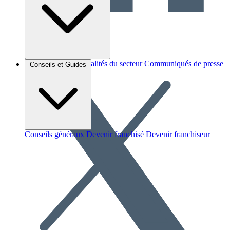
Brèves et actus
Actualités du secteur
Communiqués de presse
Conseils et Guides
Interviews
Conseils généraux
Devenir franchisé
Devenir franchiseur