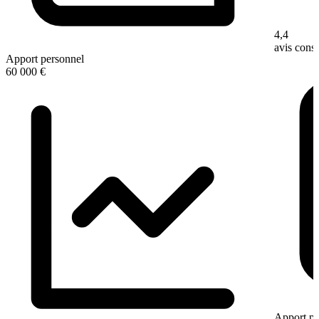
4,4
avis con
Apport personnel
60 000 €
Apport pe