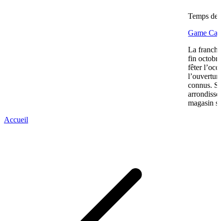
Temps de l
Game Cash 
La franchi
fin octobr
fêter l’oc
l’ouvertur
connus. S
arrondiss
magasin s’
Accueil