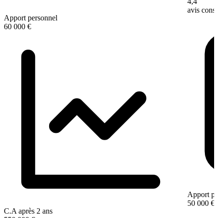
4,4
avis con
Apport personnel
60 000 €
Apport pe
50 000 €
C.A après 2 ans