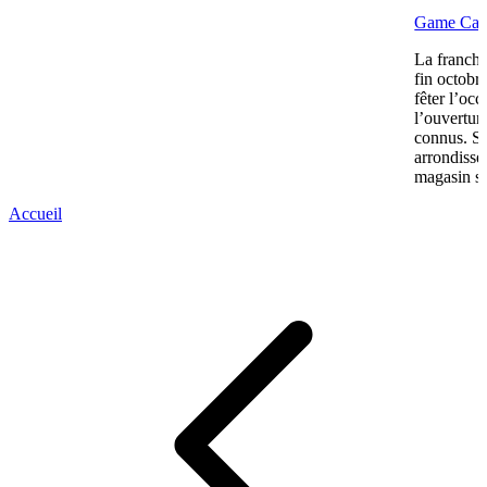
Game Cash 
La franchi
fin octobr
fêter l’oc
l’ouvertur
connus. S
arrondiss
magasin s’
Accueil