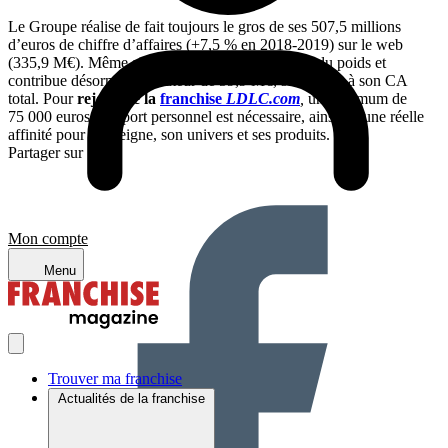
Le Groupe réalise de fait toujours le gros de ses 507,5 millions
d’euros de chiffre d’affaires (+7,5 % en 2018-2019) sur le web
(335,9 M€). Même si son réseau physique prend du poids et
contribue désormais à hauteur de 59,9 M€, soit 18 %, à son CA
total. Pour
rejoindre la
franchise
LDLC.com
,
un minimum de
75 000 euros d’apport personnel est nécessaire, ainsi qu’une réelle
affinité pour l’enseigne, son univers et ses produits.
Partager sur :
Mon compte
Menu
Trouver ma franchise
Actualités de la franchise