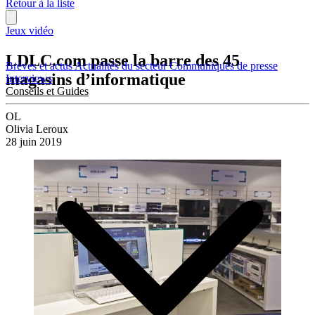
Retour à la liste
Jeux vidéo
LDLC.com passe la barre des 45
Brèves et actus
Actualités du secteur
Communiqués de presse
magasins d’informatique
Interviews
Conseils et Guides
OL
Olivia Leroux
28 juin 2019