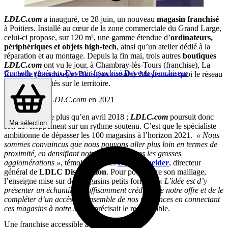
LDLC.com
a inauguré, ce 28 juin, un nouveau
magasin franchisé
à Poitiers. Installé au cœur de la zone commerciale du Grand Large,
celui-ci propose, sur 120 m², une gamme étendue d’
ordinateurs,
périphériques et objets high-tech
, ainsi qu’un atelier dédié à la
réparation et au montage. Depuis la fin mai, trois autres
boutiques
LDLC.com
ont vu le jour, à Chambray-lès-Tours (franchise), La
Conseils généraux
Devenir franchisé
Devenir franchiseur
Rochelle (franchise) et Blois (succursale). Moyennant quoi le réseau
a atteint 45 unités sur le territoire.
100 magasins
LDLC.com
en 2021
C’est quinze de plus qu’en avril 2018 ;
LDLC.com
poursuit donc
Ma sélection
son développement sur un rythme soutenu. C’est que le spécialiste
ambitionne de dépasser les 100 magasins à l’horizon 2021.
« Nous
sommes convaincus que nous pouvons aller plus loin en termes de
proximité, en densifiant notre présence dans les grosses
agglomérations »
, témoignait alors
Eric Schneider
, directeur
général de
LDLC Distribution
. Pour poursuivre son maillage,
l’enseigne mise sur des magasins petits formats.
« L’idée est d’y
présenter un échantillon suffisamment crédible de notre offre et de le
compléter d’un accès à l’ensemble de nos références en connectant
ces magasins à notre site »,
précisait le responsable.
Une franchise accessible aux passionnés