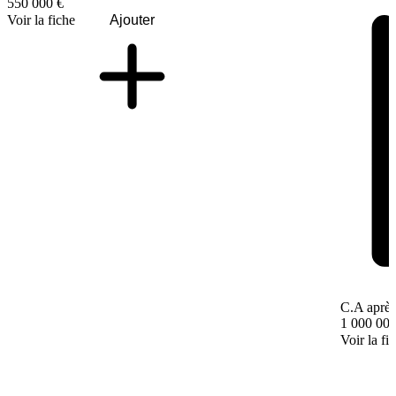
550 000 €
Voir la fiche
Ajouter
C.A après
1 000 000
Voir la fi