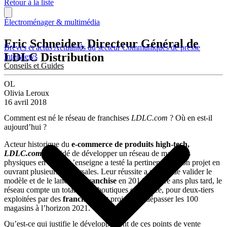
Retour à la liste
Électroménager & multimédia
Eric Schneider, Directeur Général de
Brèves et actus
Actualités du secteur
Communiqués de presse
LDLC Distribution
Interviews
Conseils et Guides
OL
Olivia Leroux
16 avril 2018
Comment est né le réseau de franchises
LDLC.com
? Où en est-il
aujourd’hui ?
Acteur historique du
e-commerce de produits high-tech,
LDLC.com
a décidé de développer un réseau de magasins
physiques en 2012. L’enseigne a testé la pertinence de son projet en
ouvrant plusieurs succursales. Leur réussite a permis de valider le
modèle et de le lancer en
franchise
en 2014. Quatre ans plus tard, le
réseau compte un total de 30 boutiques en France, pour deux-tiers
exploitées par des
franchisés
. Et projette de dépasser les 100
magasins à l’horizon 2021.
Qu’est-ce qui justifie le développement de ces points de vente