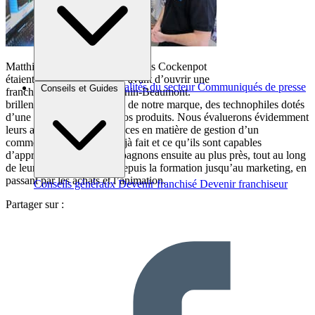
Matthieu Miroux et Jean-François Cockenpot
étaient clients de la marque avant d’ouvrir une
Brèves et actus
Actualités du secteur
Communiqués de presse
Conseils et Guides
franchise LDLC.com à Hénin-Beaumont.
Interviews
brillent quand on leur parle de notre marque, des technophiles dotés
d’une réelle affinité pour nos produits. Nous évaluerons évidemment
leurs aptitudes et compétences en matière de gestion d’un
commerce, ce qu’ils ont déjà fait et ce qu’ils sont capables
d’apprendre. Et les accompagnons ensuite au plus près, tout au long
de leur vie de
franchisé
, depuis la formation jusqu’au marketing, en
passant par les achats et l’animation.
Conseils généraux
Devenir franchisé
Devenir franchiseur
Partager sur :