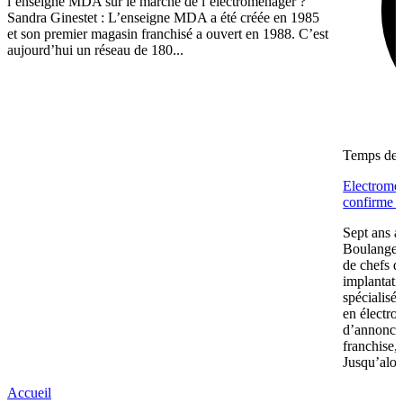
l’enseigne MDA sur le marché de l’électroménager ?
Sandra Ginestet : L’enseigne MDA a été créée en 1985
et son premier magasin franchisé a ouvert en 1988. C’est
aujourd’hui un réseau de 180...
Temps de l
Electromén
confirme s
Sept ans a
Boulanger 
de chefs d
implantatio
spécialisé
en électro
d’annonce
franchise,
Jusqu’alors
Accueil