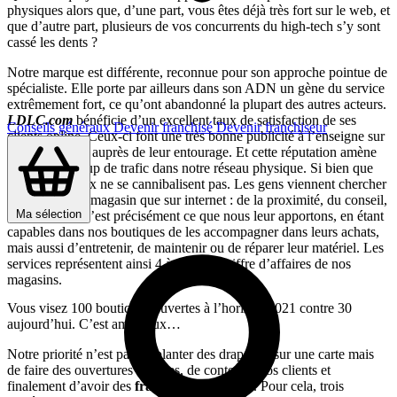
physiques alors que, d’une part, vous êtes déjà très fort sur le web, et
que d’autre part, plusieurs de vos concurrents du high-tech s’y sont
cassé les dents ?
Notre marque est différente, reconnue pour son approche pointue de
spécialiste. Elle porte par ailleurs dans son ADN un gène du service
extrêmement fort, ce qu’ont abandonné la plupart des autres acteurs.
LDLC.com
bénéficie d’un excellent taux de satisfaction de ses
Conseils généraux
Devenir franchisé
Devenir franchiseur
clients online. Ceux-ci font une très bonne publicité à l’enseigne sur
le web comme auprès de leur entourage. Et cette réputation amène
in fine beaucoup de trafic dans notre réseau physique. Si bien que
les deux canaux ne se cannibalisent pas. Les gens viennent chercher
autre chose en magasin que sur internet : de la proximité, du conseil,
Ma sélection
des services. C’est précisément ce que nous leur apportons, en étant
capables dans nos boutiques de les accompagner dans leurs achats,
mais aussi d’entretenir, de maintenir ou de réparer leur matériel. Les
services représentent ainsi 4 à 5 % du chiffre d’affaires de nos
magasins.
Vous visez 100 boutiques ouvertes à l’horizon 2021 contre 30
aujourd’hui. C’est ambitieux…
Notre priorité n’est pas de planter des drapeaux sur une carte mais
de faire des ouvertures réussies, de contenter nos clients et
finalement d’avoir des
franchisés rentables
. Pour cela, trois