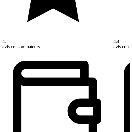
4,1
4,4
avis consommateurs
avis con