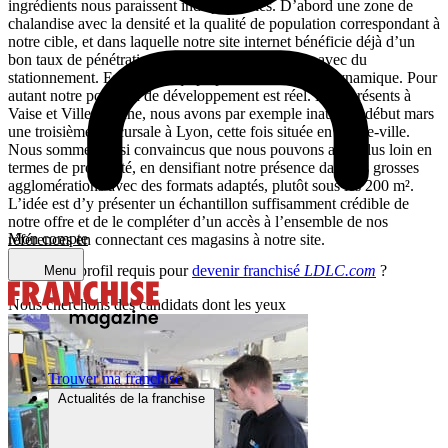
ingrédients nous paraissent indispensables. D’abord une zone de
chalandise avec la densité et la qualité de population correspondant à
notre cible, et dans laquelle notre site internet bénéficie déjà d’un
bon taux de pénétration. Ensuite de bons locaux, avec du
stationnement. Enfin une équipe professionnelle et dynamique. Pour
autant notre potentiel de développement est réel. Déjà présents à
Vaise et Villeurbanne, nous avons par exemple inauguré début mars
une troisième succursale à Lyon, cette fois située en centre-ville.
Nous sommes ainsi convaincus que nous pouvons aller plus loin en
termes de proximité, en densifiant notre présence dans les grosses
agglomérations avec des formats adaptés, plutôt sous les 200 m².
L’idée est d’y présenter un échantillon suffisamment crédible de
notre offre et de le compléter d’un accès à l’ensemble de nos
Mon compte
références en connectant ces magasins à notre site.
Quel est le profil requis pour
devenir franchisé
LDLC.com
?
Menu
Nous cherchons des candidats dont les yeux
Trouver ma franchise
Actualités de la franchise