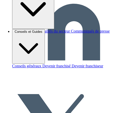
Brèves et actus
Actualités du secteur
Communiqués de presse
Conseils et Guides
Interviews
Conseils généraux
Devenir franchisé
Devenir franchiseur