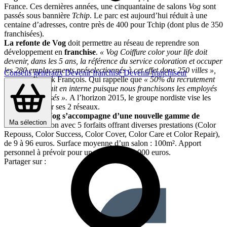
France. Ces dernières années, une cinquantaine de salons
Vog
sont
passés sous bannière
Tchip
. Le parc est aujourd’hui réduit à une
centaine d’adresses, contre près de 400 pour Tchip (dont plus de 350
franchisées).
La refonte de Vog
doit permettre au réseau de reprendre son
développement en
franchise
.
« Vog Coiffure color your life doit
devenir, dans les 5 ans, la référence du service coloration et occuper
les 280 emplacements préselectionnés à cet effet dans 250 villes »,
Conseils généraux
Devenir franchisé
Devenir franchiseur
annonce Franck François. Qui rappelle que
« 50% du recrutement
du groupe se fait en interne puisque nous franchisons les employés
de nos franchisés ».
A l’horizon 2015, le groupe nordiste vise les
850 unités pour ses 2 réseaux.
Le nouveau Vog s’accompagne d’une nouvelle gamme de
Ma sélection
services
en salon avec 5 forfaits offrant diverses prestations (Color
Repouss, Color Success, Color Cover, Color Care et Color Repair),
de 9 à 96 euros. Surface moyenne d’un salon : 100m². Apport
personnel à prévoir pour un candidat : 35 000 euros.
Partager sur :