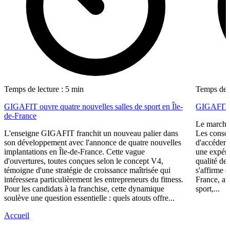
Temps de lecture : 5 min
Temps de l
GIGAFIT ouvre quatre nouvelles salles de sport en Île-
GIGAFIT r
de-France
Le marché 
L'enseigne GIGAFIT franchit un nouveau palier dans
Les consom
son développement avec l'annonce de quatre nouvelles
d'accéder 
implantations en Île-de-France. Cette vague
une expéri
d'ouvertures, toutes conçues selon le concept V4,
qualité de
témoigne d'une stratégie de croissance maîtrisée qui
s'affirme 
intéressera particulièrement les entrepreneurs du fitness.
France, av
Pour les candidats à la franchise, cette dynamique
sport,...
soulève une question essentielle : quels atouts offre...
Accueil