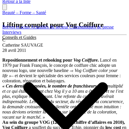
Retour à la liste
Beauté – Forme – Santé
Lifting complet pour Vog Coiffure
Brèves et actus
Actualités du secteur
Communiqués de presse
Interviews
Conseils et Guides
C
Catherine SAUVAGE
28 avril 2011
Repositionnement et relooking pour
Vog Coiffure
.
Lancé en
1979 par Frank François, le concept de coiffure chic adopte un
nouveau logo, une nouvelle baseline
-« Vog Coiffure color your
life »
– et devient le spécialiste des services couleurs pour femme :
coloration, réparation et balayages.
« Ces dernières années, le nombre de franchiseurs
s’est multiplié
et ce qui était innovant chez Vog il y a 10 ans a été copié et ne l’est
plus
, explique son dirigeant.
Une refonte du concept s’avérait
indispensable. Les études du secteur, du réseau, de la concurrence,
la demande croissante de la clientèle ont confirmé mon intuition :
nous devions orienter la marque sur le service de la coloration,
vacant sur le marché. »
Au sein du groupe VOG (127 M€ de chiffre d’affaires en 2010),
Vog Coiffure
a souffert du succès de
Tchip
, pionnier du
low cost
en