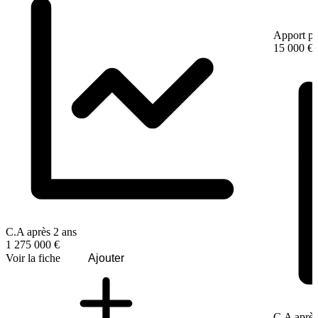
Apport pe
15 000 €
C.A après 2 ans
1 275 000 €
Voir la fiche
Ajouter
C.A après