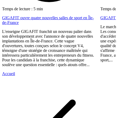
Temps de lecture : 5 min
Temps de l
GIGAFIT ouvre quatre nouvelles salles de sport en Île-
GIGAFIT r
de-France
Le marché 
L'enseigne GIGAFIT franchit un nouveau palier dans
Les consom
son développement avec l'annonce de quatre nouvelles
d'accéder 
implantations en Île-de-France. Cette vague
une expéri
d'ouvertures, toutes conçues selon le concept V4,
qualité de
témoigne d'une stratégie de croissance maîtrisée qui
s'affirme 
intéressera particulièrement les entrepreneurs du fitness.
France, av
Pour les candidats à la franchise, cette dynamique
sport,...
soulève une question essentielle : quels atouts offre...
Accueil