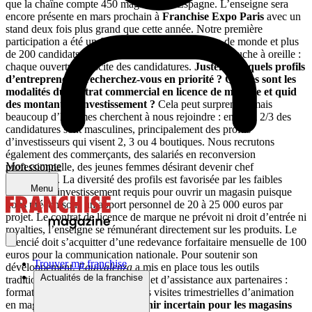
que la chaîne compte 450 magasins en Espagne. L’enseigne sera
encore présente en mars prochain à
Franchise Expo Paris
avec un
stand deux fois plus grand que cette année. Notre première
participation a été un franc succès avec beaucoup de monde et plus
de 200 candidats.
Equivalenza
bénéficie d’un fort bouche à oreille :
chaque ouverture suscite des candidatures.
Justement, quels
profils
d’entrepreneurs recherchez-vous en priorité ? Quelles sont les
modalités du contrat commercial en licence de marque et quid
des montants d’investissement ?
Cela peut surprendre mais
beaucoup d’hommes cherchent à nous rejoindre : environ 2/3 des
candidatures sont masculines, principalement des profils
d’investisseurs qui visent 2, 3 ou 4 boutiques. Nous recrutons
également des commerçants, des salariés en reconversion
Mon compte
professionnelle, des jeunes femmes désirant devenir chef
d’entreprise. La diversité des profils est favorisée par les faibles
Menu
montants d’investissement requis pour ouvrir un magasin puisque
nous préconisons un apport personnel de 20 à 25 000 euros par
projet. Le contrat de licence de marque ne prévoit ni droit d’entrée ni
royalties, l’enseigne se rémunérant directement sur les produits. Le
licencié doit s’acquitter d’une redevance forfaitaire mensuelle de 100
euros pour la communication nationale. Pour soutenir son
Trouver ma franchise
développement,
Equivalenza
a mis en place tous les outils
Actualités de la franchise
traditionnels d’accompagnement et d’assistance aux partenaires :
formation, aide à l’ouverture puis visites trimestrielles d’animation
en magasin.
A lire aussi : – Avenir incertain pour les magasins