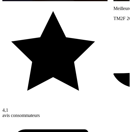
Meilleure
TM2F 20
4,1
avis consommateurs