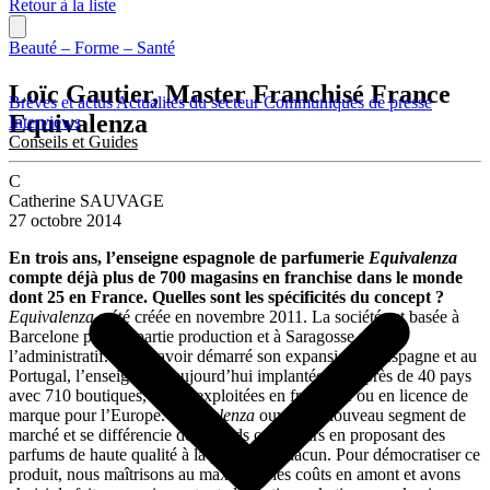
Retour à la liste
Beauté – Forme – Santé
Loïc Gautier, Master Franchisé France
Brèves et actus
Actualités du secteur
Communiqués de presse
Equivalenza
Interviews
Conseils et Guides
C
Catherine SAUVAGE
27 octobre 2014
En trois ans, l’enseigne espagnole de parfumerie
Equivalenza
compte déjà plus de 700 magasins en franchise dans le monde
dont 25 en France. Quelles sont les spécificités du concept ?
Equivalenza
a été créée en novembre 2011. La société est basée à
Barcelone pour la partie production et à Saragosse pour
l’administratif. Après avoir démarré son expansion en Espagne et au
Portugal, l’enseigne est aujourd’hui implantée dans près de 40 pays
avec 710 boutiques, toutes exploitées en franchise ou en licence de
marque pour l’Europe.
Equivalenza
ouvre un nouveau segment de
marché et se différencie des grands opérateurs en proposant des
parfums de haute qualité à la portée de chacun. Pour démocratiser ce
produit, nous maîtrisons au maximum les coûts en amont et avons