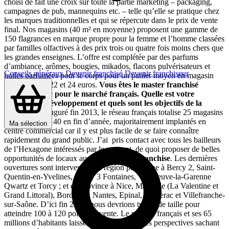
choisi de fait une croix sur toute la partie marketing – packaging,
campagnes de pub, mannequins etc. – telle qu’elle se pratique chez
les marques traditionnelles et qui se répercute dans le prix de vente
final. Nos magasins (40 m² en moyenne) proposent une gamme de
150 flagrances en marque propre pour la femme et l’homme classées
par familles olfactives à des prix trois ou quatre fois moins chers que
les grandes enseignes. L’offre est complétée par des parfums
d’ambiance, arômes, bougies, mikados, flacons pulvérisateurs et
Conseils généraux
Devenir franchisé
Devenir franchiseur
huiles parfumées pour le corps pour un panier moyen en magasin
compris entre 22 et 24 euros.
Vous êtes le master franchisé
d’
Equivalenza
pour le marché français. Quelle est votre
stratégie de développement et quels sont les objectifs de la
marque ?
Inauguré fin 2013, le réseau français totalise 25 magasins
et en comptera 40 en fin d’année, majoritairement implantés en
Ma sélection
centre commercial car il y est plus facile de se faire connaître
rapidement du grand public. J’ai pris contact avec tous les bailleurs
de l’Hexagone intéressés par le concept, de quoi proposer de belles
opportunités de locaux aux candidats à la
franchise
. Les dernières
ouvertures sont intervenues en région parisienne à Bercy 2, Saint-
Quentin-en-Yvelines, Cergy 3 Fontaines, Villeneuve-la-Garenne
Qwartz et Torcy ; et en province à Nice, Marseille (La Valentine et
Grand Littoral), Bordeaux, Nantes, Epinal, Bergerac et Villefranche-
sur-Saône. D’ici fin 2015, nous devrions tripler de taille pour
atteindre 100 à 120 points de vente. Le marché français et ses 65
millions d’habitants laissent présager de belles perspectives sachant