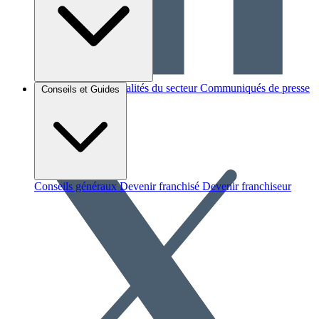
Brèves et actus
Actualités du secteur
Communiqués de presse
Conseils et Guides
Interviews
Conseils généraux
Devenir franchisé
Devenir franchiseur