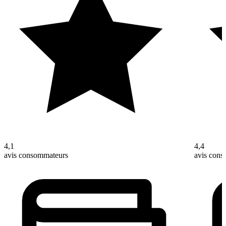
4,1
4,4
avis consommateurs
avis con