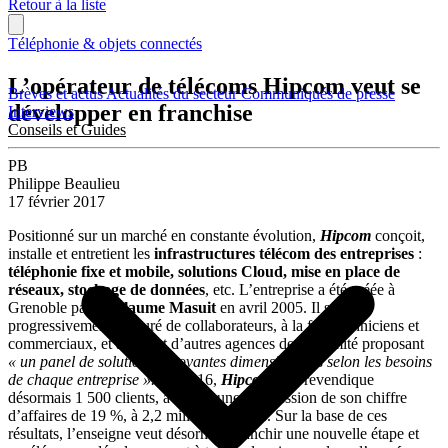
Retour à la liste
Téléphonie & objets connectés
L’opérateur de télécoms Hipcom veut se
Brèves et actus
Actualités du secteur
Communiqués de presse
développer en franchise
Interviews
Conseils et Guides
PB
Philippe Beaulieu
17 février 2017
Positionné sur un marché en constante évolution,
Hipcom
conçoit,
installe et entretient les
infrastructures télécom des entreprises
:
téléphonie fixe et mobile, solutions Cloud, mise en place de
réseaux, stockage de données
, etc. L’entreprise a été créée à
Grenoble par
Guillaume Masuit
en avril 2005. Il s’est
progressivement entouré de collaborateurs, à la fois techniciens et
commerciaux, et a ouvert d’autres agences de proximité proposant
« un panel de solutions innovantes dimensionnées selon les besoins
de chaque entreprise ».
En 2016,
Hipcom
, qui revendique
désormais 1 500 clients, a connu une progression de son chiffre
d’affaires de 19 %, à 2,2 millions d’euros. Sur la base de ces
résultats, l’enseigne veut désormais franchir une nouvelle étape et