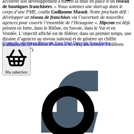
accélérer son développement à travers la mise en place d’un
réseau
de boutiques franchisées
.
« Nous sommes une start-up dans le
corps d’une PME,
confie
Guillaume Masuit
.
Notre prochain défi :
développer un
réseau de franchises
via l’ouverture de nouvelles
agences pour couvrir l’ensemble de l’Hexagone ».
Hipcom
est déjà
présent en Isère, dans le Rhône, en Savoie, dans le Var et en
Vendée. L’objectif affiché est de fédérer, dans un premier temps, une
dizaine d’agences au niveau national et de générer un chiffre
Conseils généraux
Devenir franchisé
Devenir franchiseur
d’affaires de 10 millions d’euros d’ici cinq ans (contre 3 millions
prévus en 2017).
Partager sur :
Ma sélection