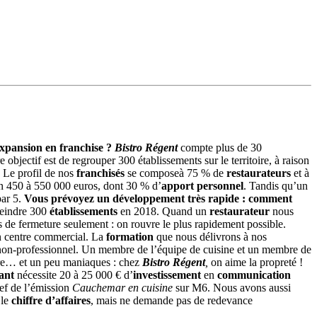
expansion en franchise ?
Bistro Régent
compte plus de 30
objectif est de regrouper 300 établissements sur le territoire, à raison
. Le profil de nos
franchisés
se composeà 75 % de
restaurateurs
et à
on 450 à 550 000 euros, dont 30 % d’
apport personnel
. Tandis qu’un
par 5.
Vous prévoyez un développement très rapide : comment
tteindre 300
établissements
en 2018. Quand un
restaurateur
nous
s de fermeture seulement : on rouvre le plus rapidement possible.
 en centre commercial. La
formation
que nous délivrons à nos
n non-professionnel. Un membre de l’équipe de cuisine et un membre de
ndre… et un peu maniaques : chez
Bistro Régent
,
on aime la propreté !
ant
nécessite 20 à 25 000 € d’
investissement
en
communication
hef de l’émission
Cauchemar en cuisine
sur M6. Nous avons aussi
 le
chiffre d’affaires
, mais ne demande pas de redevance