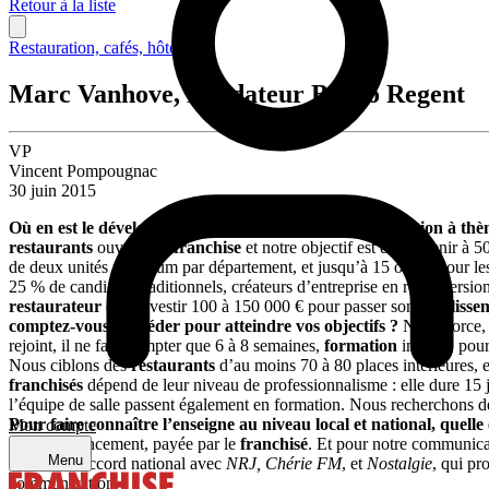
Retour à la liste
Restauration, cafés, hôtellerie
Marc Vanhove, Fondateur Bistro Regent
VP
Vincent Pompougnac
30 juin 2015
Où en est le développement de votre réseau de restauration à thème
restaurants
ouverts
en franchise
et notre objectif est de parvenir à 5
de deux unités minimum par département, et jusqu’à 15 ou 20 pour les p
25 % de candidats traditionnels, créateurs d’entreprise en reconversion
restaurateur
doit investir 100 à 150 000 € pour passer son
établisse
comptez-vous procéder pour atteindre vos objectifs ?
Notre force, 
rejoint, il ne faut compter que 6 à 8 semaines,
formation
incluse, pou
Nous ciblons des
restaurants
d’au moins 70 à 80 places intérieures, e
franchisés
dépend de leur niveau de professionnalisme : elle dure 15
l’équipe de salle passent également en formation. Nous recherchons 
Pour faire connaître l’enseigne au niveau local et national, quell
Mon compte
locale de lancement, payée par le
franchisé
. Et pour notre communicat
Menu
conclu un accord national avec
NRJ, Chérie FM
, et
Nostalgie
, qui pr
communication.