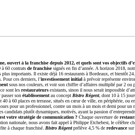
, ouvert à la franchise depuis 2012, et quels sont vos objectifs d’
0 à 60 contrats
de franchise
signés en fin d’année. A horizon 2018, notre 
lus importants. Il existe déjà 16 restaurants à Bordeaux, et bientôt 24
. Pour ces derniers, l’
investissement initial
à prévoir représente envir
ment
sous nos couleurs, et voir son chiffre d’affaires multiplié par 2 ou 
ce sont les
restaurateurs
existants, sinon il nous serait impossible d’a
r passer son
établissement
au concept
Bistro Régent
, dont 10 à 15 jour
t 40 à 60 places en terrasse, situés en cœur de ville, en périphérie, ou
 jours pour un professionnel, contre un mois à un mois et demi pour u
des candidats plutôt dynamiques, motivés, ayant la passion d’entrepre
e est votre stratégie de communication ?
Chaque ouverture de
restaur
ion nationale, nous avons fait appel à Philippe Etchebest, le célèbre c
ofite à chaque franchisé.
Bistro Régent
prélève 4,5 % de
redevance
sur