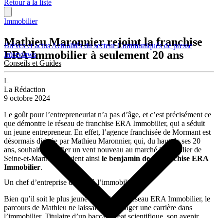
Retour à la liste
Immobilier
Mathieu Maronnier rejoint la franchise
Brèves et actus
Actualités du secteur
Communiqués de presse
ERA Immobilier à seulement 20 ans
Interviews
Conseils et Guides
L
La Rédaction
9 octobre 2024
Le goût pour l’entrepreneuriat n’a pas d’âge, et c’est précisément ce
que démontre le réseau de franchise ERA Immobilier, qui a séduit
un jeune entrepreneur. En effet, l’agence franchisée de Mormant est
désormais dirigée par Mathieu Maronnier, qui, du haut de ses 20
ans, souhaite insuffler un vent nouveau au marché immobilier de
Seine-et-Marne. Il devient ainsi
le benjamin de la franchise ERA
Immobilier
.
Un chef d’entreprise destiné à l’immobilier
Bien qu’il soit le plus jeune franchisé du réseau ERA Immobilier, le
parcours de Mathieu ne laissait pas présager une carrière dans
l’immobilier. Titulaire d’un baccalauréat scientifique, son avenir