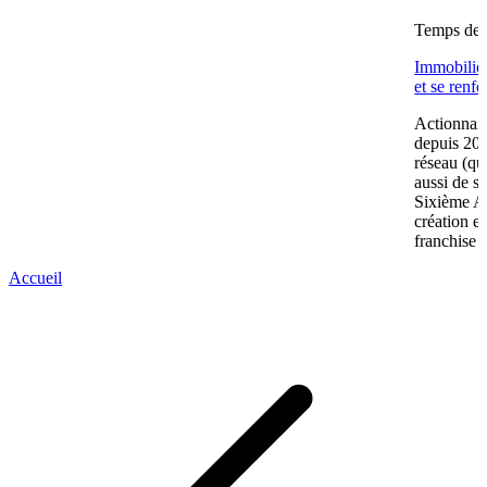
Temps de l
Immobilier
et se renf
Actionnair
depuis 202
réseau (qu
aussi de s
Sixième A
création e
franchise 
Accueil