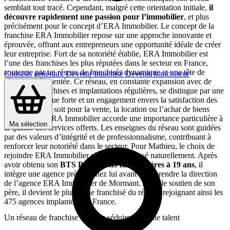
semblait tout tracé. Cependant, malgré cette orientation initiale,
il
découvre rapidement une passion pour l’immobilier
, et plus
précisément pour le concept d’ERA Immobilier. Le concept de la
franchise ERA Immobilier repose sur une approche innovante et
éprouvée, offrant aux entrepreneurs une opportunité idéale de créer
leur entreprise. Fort de sa notoriété établie, ERA Immobilier est
l’une des franchises les plus réputées dans le secteur en France,
soutenue par un réseau de franchisés dynamique et une tête de
Conseils généraux
Devenir franchisé
Devenir franchiseur
réseau expérimentée. Ce réseau, en constante expansion avec de
nouvelles franchises et implantations régulières, se distingue par une
image de marque forte et un engagement envers la satisfaction des
clients. Que ce soit pour la vente, la location ou l’achat de biens
immobiliers, ERA Immobilier accorde une importance particulière à
Ma sélection
la qualité des services offerts. Les enseignes du réseau sont guidées
par des valeurs d’intégrité et de professionnalisme, contribuant à
renforcer leur notoriété dans le secteur. Pour Mathieu, le choix de
rejoindre ERA Immobilier s’est donc imposé naturellement. Après
avoir obtenu son
BTS Professions Immobilières à 19 ans
, il
intègre une agence près de chez lui avant de reprendre la direction
de l’agence ERA Immobilier de Mormant. Avec le soutien de son
père, il devient le plus jeune franchisé du réseau, rejoignant ainsi les
475 agences implantées en France.
Un réseau de franchise qui a su séduire un jeune talent