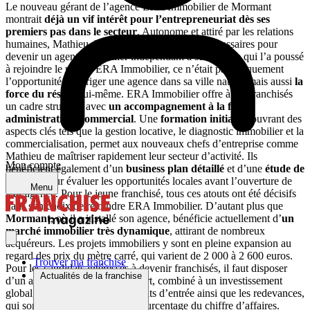
Le nouveau gérant de l’agence ERA Immobilier de Mormant
montrait
déjà un vif intérêt pour l’entrepreneuriat dès ses
premiers pas dans le secteur
. Autonome et attiré par les relations
humaines, Mathieu disposait déjà des qualités nécessaires pour
devenir un agent immobilier indépendant à succès. Ce qui l’a poussé
à rejoindre le réseau ERA Immobilier, ce n’était pas uniquement
l’opportunité de diriger une agence dans sa ville natale, mais aussi
la
force du réseau
lui-même. ERA Immobilier offre à ses franchisés
un cadre structuré avec
un accompagnement à la fois
administratif et commercial
. Une
formation initiale
, couvrant des
aspects clés tels que la gestion locative, le diagnostic immobilier et la
commercialisation, permet aux nouveaux chefs d’entreprise comme
Mathieu de maîtriser rapidement leur secteur d’activité. Ils
Mon compte
bénéficient également d’un
business plan détaillé
et d’une
étude de
marché
pour évaluer les opportunités locales avant l’ouverture de
Menu
leur agence. Pour le jeune franchisé, tous ces atouts ont été décisifs
dans son choix de rejoindre ERA Immobilier. D’autant plus que
Mormant
, où il a installé son agence, bénéficie actuellement d’
un
marché immobilier très dynamique
, attirant de nombreux
acquéreurs. Les projets immobiliers y sont en pleine expansion au
regard des prix du mètre carré, qui varient de 2 000 à 2 600 euros.
Trouver ma franchise
Pour les candidats intéressés à devenir franchisés, il faut disposer
Actualités de la franchise
d’un apport personnel. Cet apport, combiné à un investissement
global, permet de couvrir les droits d’entrée ainsi que les redevances,
qui sont souvent calculées en pourcentage du chiffre d’affaires.