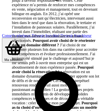
jusqu’à devenir responsable des ventes. Cette
expérience m’a permis de renforcer mes compétences
en vente, négociation et management, tout en devenant
bilingue en anglais. En 2012, j’ai opéré une
reconversion en tant qu’électricien, intervenant aussi
bien dans le neuf que dans la rénovation, le tertiaire et
l’installation de panneaux solaires. Parallèlement, j’ai
investi dans l’immobilier, réalisant une partie des
Conseils généraux
Devenir franchisé
Devenir franchiseur
travaux moi-même et coordonnant les artisans
sélectionnés.
Pourquoi avoir choisi de te réorienter
dans un domaine différent ?
J’ai choisi de me
réorienter plusieurs fois dans ma carrière pour accroitre
mes compétences et évoluer professionnellement. J’ai
toujours été stimulé par le challenge et aujourd’hui je
Ma sélection
me sentais prêt à ouvrir mon entreprise qui est un
aboutissement de mon expérience passée.
Pourquoi
avoir choisi la rénovation ?
La rénovation est un
domaine dynamique, où chaque chantier apporte son lot
de défis et de nouveautés. Cet aspect en perpétuel
renouveau rend le travail aussi motivant que
passionnant au quotidien ! La gestion de mes projets
immobiliers m’a permis de développer de solides
compétences techniques et de découvrir ma véritable
vocation : créer et piloter mon propre projet.
Pourquoi
as-tu choisi d’ouvrir ton entreprise dans un modèle