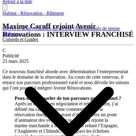
Retour à la liste
Habitat - Rénovation - Bâtiment
Maxime Caroff rejoint Avenir
Brèves et actus
Actualités du secteur
Communiqués de presse
Rénovations : INTERVIEW FRANCHISÉ
Interviews
Conseils et Guides
C
Publicité
25 mars 2025
Ce nouveau franchisé aborde avec détermination l’entrepreneuriat
dans le domaine de la rénovation. Au cours de cette entrevue, il
retrace son parcours professionnel varié et nous dévoile les raisons
qui l’ont poussé à intégrer Avenir Rénovations.
Peux-tu nous parler de ton parcours professionnel ?
Après un diplôme en négociation et relation client, j’ai
débuté ma carrière comme commercial dans la
rénovation énergétique, avant d’évoluer vers un poste
d’animateur des ventes. Par la suite, j’ai rejoint la
marine marchande à bord de navires reliant l’Espagne,
l’Angleterre et l’Irlande, où j’ai gravi les échelons