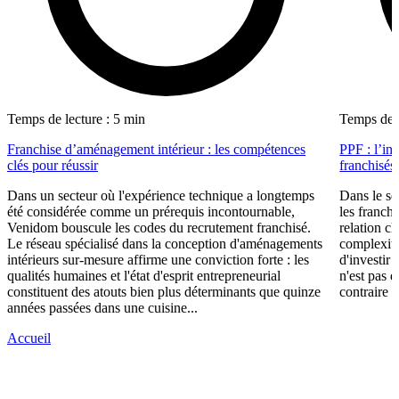
Temps de lecture : 5 min
Temps de l
Franchise d’aménagement intérieur : les compétences
PPF : l’in
clés pour réussir
franchisés
Dans un secteur où l'expérience technique a longtemps
Dans le se
été considérée comme un prérequis incontournable,
les franch
Venidom bouscule les codes du recrutement franchisé.
relation cl
Le réseau spécialisé dans la conception d'aménagements
complexité
intérieurs sur-mesure affirme une conviction forte : les
d'investir 
qualités humaines et l'état d'esprit entrepreneurial
n'est pas 
constituent des atouts bien plus déterminants que quinze
contraire d
années passées dans une cuisine...
Accueil