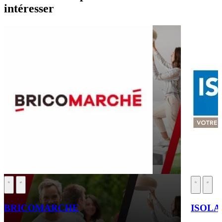
intéresser
BRICOMARCHE
ISOLA