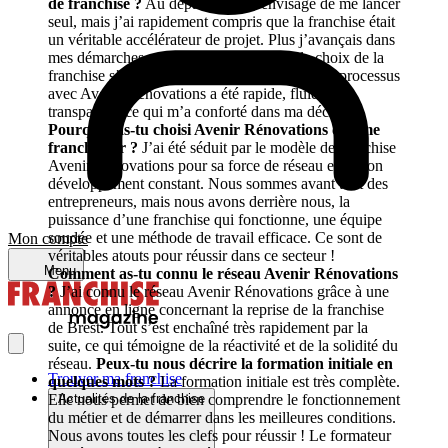
de franchise ?
Au départ, j’avais envisagé de me lancer
seul, mais j’ai rapidement compris que la franchise était
un véritable accélérateur de projet. Plus j’avançais dans
mes démarches, plus je comprenais que le choix de la
franchise s’imposait comme une évidence. Le processus
avec Avenir Rénovations a été rapide, fluide et
transparent, ce qui m’a conforté dans ma décision.
Pourquoi as-tu choisi Avenir Rénovations comme
franchiseur ?
J’ai été séduit par le modèle de franchise
Avenir Rénovations pour sa force de réseau et de son
développement constant. Nous sommes avant tout des
entrepreneurs, mais nous avons derrière nous, la
puissance d’une franchise qui fonctionne, une équipe
soudée et une méthode de travail efficace. Ce sont de
Mon compte
véritables atouts pour réussir dans ce secteur !
Menu
Comment as-tu connu le réseau Avenir Rénovations
?
J’ai connu le réseau Avenir Rénovations grâce à une
annonce en ligne concernant la reprise de la franchise
de Brest. Tout s’est enchaîné très rapidement par la
suite, ce qui témoigne de la réactivité et de la solidité du
réseau.
Peux-tu nous décrire la formation initiale en
Trouver ma franchise
quelques mots ?
La formation initiale est très complète.
Elle nous permet de bien comprendre le fonctionnement
Actualités de la franchise
du métier et de démarrer dans les meilleures conditions.
Nous avons toutes les clefs pour réussir ! Le formateur