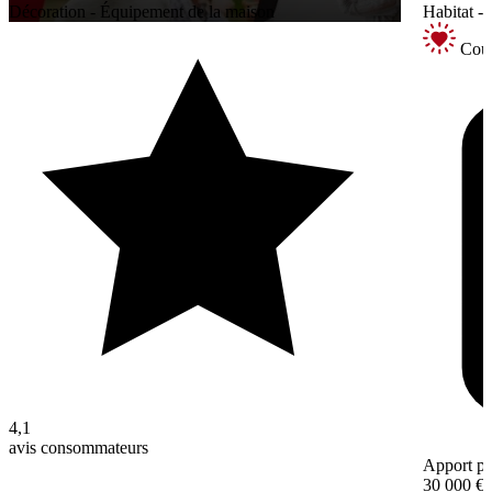
Décoration - Équipement de la maison
Habitat -
Coup
4,1
avis consommateurs
Apport pe
30 000 €