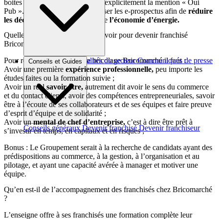
boites aux lettres n’affichant pas explicitement la mention « Oui
Pub ». L’objectif étant de favoriser les e-prospectus afin de
réduire
les déchets
et opérer en faveur de
l’économie d’énergie.
Quelles sont les compétences à avoir pour devenir franchisé
Bricomarché ?
Pour rejoindre l’enseigne de bricolage Bricomarché il faut :
Brèves et actus
Actualités du secteur
Communiqués de presse
Conseils et Guides
Avoir une première
expérience professionnelle,
peu importe les
Interviews
études faites ou la formation suivie ;
Avoir un réel
savoir-être,
autrement dit avoir le sens du commerce
et du contact clients, avoir des compétences entrepreneuriales, savoir
être à l’écoute de ses collaborateurs et de ses équipes et faire preuve
d’esprit d’équipe et de solidarité ;
Avoir un
mental de chef d’entreprise,
c’est à dire être prêt à
Conseils généraux
Devenir franchisé
Devenir franchiseur
s’investir en temps, en capitaux et en risques ;
Bonus : Le Groupement serait à la recherche de candidats ayant des
prédispositions au commerce, à la gestion, à l’organisation et au
pilotage, et ayant une capacité avérée à manager et motiver une
équipe.
Qu’en est-il de l’accompagnement des franchisés chez Bricomarché
?
L’enseigne offre à ses franchisés une formation complète leur