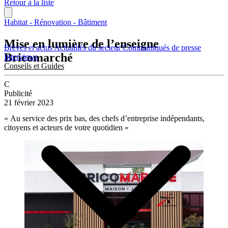
Retour à la liste
Habitat - Rénovation - Bâtiment
Mise en lumière de l’enseigne
Brèves et actus
Actualités du secteur
Communiqués de presse
Bricomarché
Interviews
Conseils et Guides
C
Publicité
21 février 2023
« Au service des prix bas, des chefs d’entreprise indépendants,
citoyens et acteurs de votre quotidien »