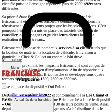
clientèle puisque l’enseigne répertorie plus de
7000 références
différentes.
Sa priorité étant
l’accompagnement client.
L’objectif de
Bricomarché étant que les bricoleurs débutant dans le domaine
réussissent aussi bien leurs projets que les bricoleurs experts. C’est
pourquoi l’enseigne a mis en place des tutoriels vidéo afin de
conseiller, accompagner et guider
leurs client
s lors de la
réalisation de leurs travaux.
Bricomarché propose de nombreux
services à sa clientèle
tels que
la location de matériel, la location de véhicule, la livraison à
domicile, le Click & Collect ou encore le bâti drive.
Mon compte
Enseigne de proximité, les magasins Bricomarché sont conçus de
Menu
sorte à s’adapter à leur lieu d’implantation. Afin de répondre aux
exigences de leurs clients, Bricomarché se développe sous quatre
formats différents :
800, 1500, 2300 et 3500m².
Mise en place du dispositif « Oui Pub » :
Trouver ma franchise
Depuis le
1er septembre 2022
et conformément à la
Loi Climat et
Résilience d’août 2021,
l’enseigne Bricomarché à lancé le dispositif
Actualités de la franchise
« Oui Pub »
dans 13 territoires et 30 de leurs points de vente. Ainsi,
depuis cette date, plus aucun prospectus n’a été distribué dans les