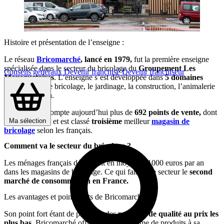
Histoire et présentation de l’enseigne :
Le réseau
Bricomarché
, lancé en
1979,
fut la première enseigne
spécialisée dans le secteur du bricolage du
Groupement Les
Conseils généraux
Devenir franchisé
Devenir franchiseur
Mousquetaires
. L’enseigne s’est développée dans
5 domaines
d’expertise
: le bricolage, le jardinage, la construction, l’animalerie
et la décoration.
Bricomarché compte aujourd’hui plus de
692 points de vente,
dont
Ma sélection
468 en France, et est classé
troisième
meilleur
magasin de
bricolage
selon les français.
Comment va le secteur du bricolage ?
Les ménages français dépensent en moyenne 1000 euros par an
dans les magasins de bricolage. Ce qui fait de ce secteur le
second
marché de consommation en France.
Les avantages et points forts de Bricomarché :
Son point fort étant de proposer des
produits de qualité au prix les
plus bas.
Bricomarché offre une large gamme de produits à sa