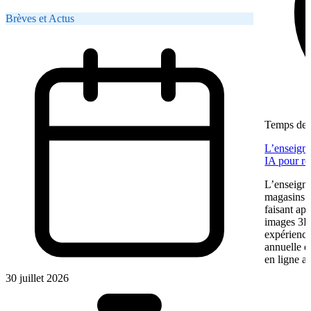
Brèves et Actus
Temps de l
L’enseigne
IA pour re
L’enseigne
magasins f
faisant app
images 3D 
expérience
annuelle 
en ligne a
30 juillet 2026