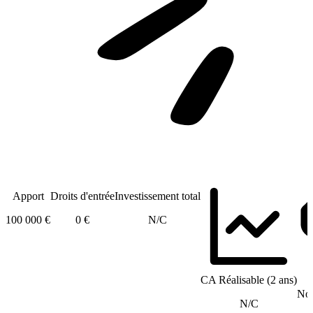
Apport
Droits d'entrée
Investissement total
100 000 €
0 €
N/C
CA Réalisable (2 ans)
Nom
N/C