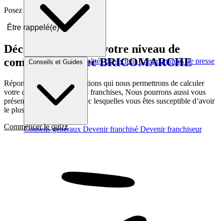
Posez vos questions en direct.
Être rappelé(e)
Découvrez quel est votre niveau de
compatibilité avec BRICOMARCHE
Brèves et actus
Actualités du secteur
Communiqués de presse
Conseils et Guides
Interviews
Répondez a quelques questions qui nous permettrons de calculer
votre compatibilité avec les franchises, Nous pourrons aussi vous
présenter les franchises avec lesquelles vous êtes susceptible d’avoir
le plus d’affinité
Commencer le quizz
Conseils généraux
Devenir franchisé
Devenir franchiseur