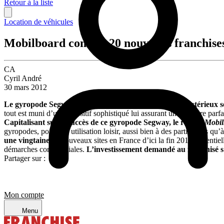
Retour à la liste
Location de véhicules
Mobilboard compte 20 nouvelles franchises 
CA
Cyril André
30 mars 2012
Le gyropode Segway. Sous ce vocable pour le moins mystérieux s
tout est muni d’un dispositif sophistiqué lui assurant un équilibre par
Capitalisant sur le succès de ce gyropode Segway, le réseau
Mobil
gyropodes, pour une utilisation loisir, aussi bien à des particuliers q
une vingtaine
de nouveaux sites en France d’ici la fin 2012, essentie
démarches commerciales.
L’investissement demandé au franchisé s’
Partager sur :
Mon compte
Menu