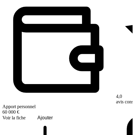
4,0
avis con
Apport personnel
60 000 €
Voir la fiche
Ajouter