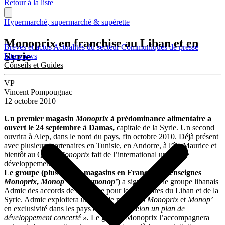
Retour à la liste
Hypermarché, supermarché & supérette
Monoprix en franchise au Liban et en
Brèves et actus
Actualités du secteur
Communiqués de presse
Syrie
Interviews
Conseils et Guides
VP
Vincent Pompougnac
12 octobre 2010
Un premier magasin
Monoprix
à prédominance alimentaire a
ouvert le 24 septembre à Damas,
capitale de la Syrie. Un second
ouvrira à Alep, dans le nord du pays, fin octobre 2010. Déjà présent
avec plusieurs partenaires en Tunisie, en Andorre, à l’île Maurice et
bientôt au Qatar,
Monoprix
fait de l’international un axe de
développement.
Le groupe (plus de 330 magasins en France sous enseignes
Monoprix
,
Monop’
et
dailymonop’
)
a signé avec le groupe libanais
Admic des accords de franchise pour les territoires du Liban et de la
Syrie. Admic exploitera un parc de magasins
Monoprix
et
Monop’
en exclusivité dans les pays concernés
« selon un plan de
développement concerté ».
Le groupe Monoprix l’accompagnera