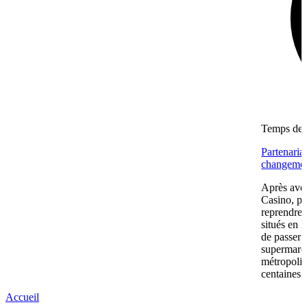
Temps de l
Partenaria
changemen
Après avoi
Casino, pu
reprendre
situés en 
de passer 
supermarc
métropolit
centaines 
Accueil