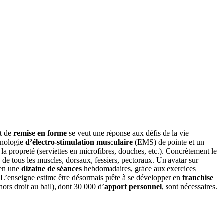
pt de
remise en forme
se veut une réponse aux défis de la vie
hnologie
d’électro-stimulation musculaire
(EMS) de pointe et un
 la propreté (serviettes en microfibres, douches, etc.). Concrètement le
s de tous les muscles, dorsaux, fessiers, pectoraux. Un avatar sur
 en une
dizaine de séances
hebdomadaires, grâce aux exercices
. L’enseigne estime être désormais prête à se développer en
franchise
ors droit au bail), dont 30 000 d’
apport personnel
, sont nécessaires.