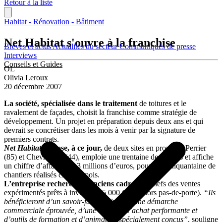
Retour à la liste
Habitat - Rénovation - Bâtiment
Net Habitat s'ouvre à la franchise
Brèves et actus
Actualités du secteur
Communiqués de presse
Interviews
Conseils et Guides
OL
Olivia Leroux
20 décembre 2007
La société, spécialisée dans le traitement
de toitures et le
ravalement de façades, choisit la franchise comme stratégie de
développement. Un projet en préparation depuis deux ans et qui
devrait se concrétiser dans les mois à venir par la signature de
premiers contrats.
Net Habitat
dispose, à ce jour,
de deux sites en propre, à Perrier
(85) et Chevrolière (44), emploie une trentaine de salariés et affiche
un chiffre d’affaires de 3 millions d’euros, pour une cinquantaine de
chantiers réalisés chaque mois.
L’entreprise recherche d’anciens cadres
ou chefs des ventes
expérimentés prêts à investir 225 000 € HT (hors pas-de-porte).
“Ils
bénéficieront d’un savoir-faire exclusif, d’une démarche
commerciale éprouvée, d’une centrale d’achat performante et
d’outils de formation et d’animation spécialement conçus”
, souligne