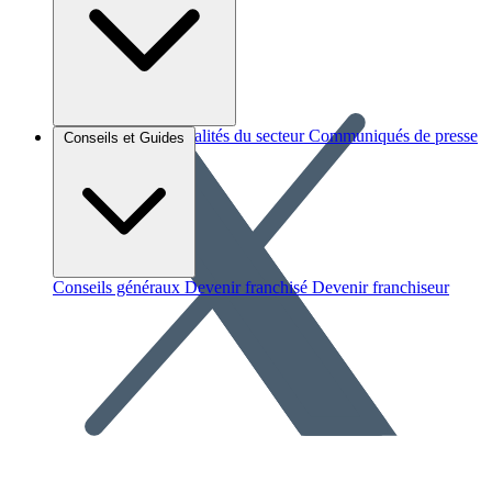
Brèves et actus
Actualités du secteur
Communiqués de presse
Conseils et Guides
Interviews
Conseils généraux
Devenir franchisé
Devenir franchiseur