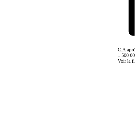
C.A après
1 500 000
Voir la fi