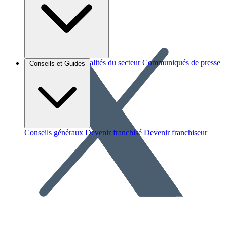
Brèves et actus
Actualités du secteur
Communiqués de presse
Conseils et Guides
Interviews
Conseils généraux
Devenir franchisé
Devenir franchiseur