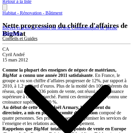
Retour à la liste
Habitat - Rénovation - Bâtiment
Nette progression du chiffre d'affaires de
Brèves et actus
Actualités du secteur
Communiqués de presse
BigMat
Interviews
Conseils et Guides
CA
Cyril André
15 mars 2012
Comme la plupart des enseignes de négoce de matériaux,
BigMat
a connu une année 2011 satisfaisante
. En France, le
groupe a vu son chiffre d’affaires progresser de 12%, par rapport à
2010, à 1,2 milliard d’euros. Plus de la moitié des 109 adhérents du
réseau, qui compte 336 points de vente, ont réussi une croissance
supérieure à celle du marché. Parmi ces derniers, 22 ont connu une
croissance supérieure à 20 %.
Au début de cette année, Joël Armary, le Président du
directoire, a mis en place un comité de direction
composé de
quatre personnes. Ses principales seront d’optimiser les services de
l’enseigne et les relations adhérents / groupement.
Rappelons que
BigMat
totalise 820 points de vente en Europe