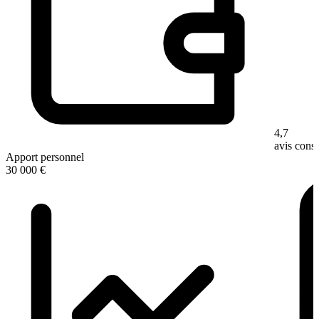
4,7
avis con
Apport personnel
30 000 €