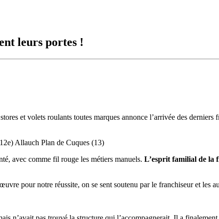
nt leurs portes !
stores et volets roulants toutes marques annonce l’arrivée des derniers 
e 12e) Allauch Plan de Cuques (13)
anté, avec comme fil rouge les métiers manuels.
L’esprit familial de la 
œuvre pour notre réussite, on se sent soutenu par le franchiseur et les au
ais n’avait pas trouvé la structure qui l’accompagnerait. Il a finalement