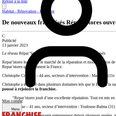
Retour à la liste
Habitat - Rénovation - Bâtiment
De nouveaux franchisés Répar’Stores ouvre
C
Publicité
13 janvier 2023
Le réseau Répar’Stores s’agrandit avec de nouveaux franchisés
Repar’stores leader sur le marché de la réparation et modernisation de 
Repar’stores qui sillonnent la France.
Christophe Crepaud – 44 ans, secteurs d’intervention : Marseille (11
Christophe a travaillé dans plusieurs domaines tels que le BTP et la s
poussé à rejoindre la franchise.
“Repar’stores jouit d’une excellente réputation. Tout est mis en 
Mon compte
Hervé Dufour – 41 ans, secteur d’intervention : Toulouse-Balma (31)
Menu
Hervé avait l’envie de devenir entrepreneur depuis plusieurs années, m