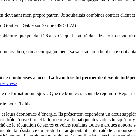
devenant mon propre patron. Je souhaitais combiner contact client et act
au Gontier – Sablé sur Sarthe (49-53-72)
idérurgique pendant 26 ans. Ce qui l’a attiré dans le choix de son réseau 
 innovation, son accompagnement, sa satisfaction client et ce sont autan
ant de nombreuses années.
La franchise lui permet de devenir indépend
nterviews
ntre de formation intégré… Que de bonnes raisons de rejoindre Repar’st
ité pour l’habitat
ue et leurs économies d’énergie. Ils présentent cependant un atout suppl
ontrôle l’ouverture et la fermeture automatique des volets lorsqu’il n’y
ché de la réparation de stores et volets roulants toutes marques apporte
augmenter la résistance du produit en augmentant la densité de la mous
ourds) comme l’aluminium extrudé ou l’acier. Il existe aussi des produits 