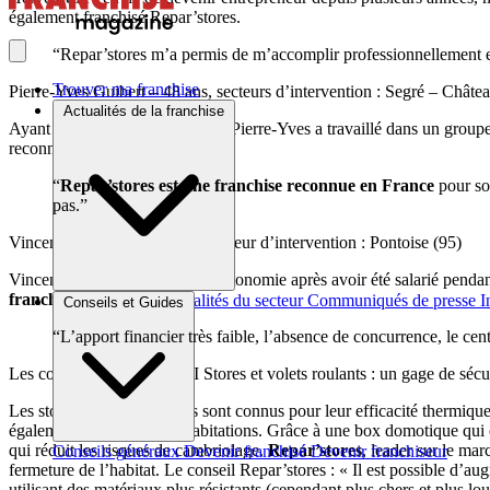
également franchisé Repar’stores.
“Repar’stores m’a permis de m’accomplir professionnellement en 
Trouver ma franchise
Pierre-Yves Guibert – 48 ans, secteurs d’intervention : Segré – Châte
Actualités de la franchise
Ayant une formation technique, Pierre-Yves a travaillé dans un groupe s
reconnaissance nationale.
“
Repar’stores est une franchise reconnue en France
pour son
pas.”
Vincent Michelino – 41 ans, secteur d’intervention : Pontoise (95)
Vincent a ressenti le besoin d’autonomie après avoir été salarié pend
franchiseur.
Brèves et actus
Actualités du secteur
Communiqués de presse
I
Conseils et Guides
“L’apport financier très faible, l’absence de concurrence, le ce
Les conseils Repar’stores II Stores et volets roulants : un gage de sécur
Les stores et volets roulants sont connus pour leur efficacité thermiq
également la sécurité des habitations. Grâce à une box domotique qui c
qui réduit les risques de cambriolage.
Repar’stores
, leader sur le mar
Conseils généraux
Devenir franchisé
Devenir franchiseur
fermeture de l’habitat. Le conseil Repar’stores : « Il est possible d’
utilisant des matériaux plus résistants (cependant plus chers et plus l