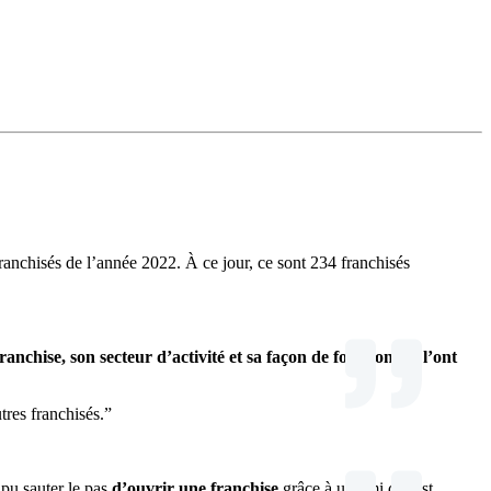
franchisés de l’année 2022. À ce jour, ce sont 234 franchisés
franchise, son secteur d’activité et sa façon de fonctionner l’ont
tres franchisés.”
 pu sauter le pas
d’ouvrir une franchise
grâce à un ami qui est