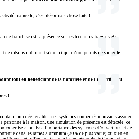
ivité manuelle, c’est désormais chose faite !”
de franchise est sa présence sur les territoires français et sa
t de raisons qui m’ont séduit et qui m’ont permis de sauter le
ant tout en bénéficiant de la notoriété et de l’expertise du
ores !”
émentaire non négligeable : ces systèmes connectés innovants assurent
 a personne à la maison, une simulation de présence est détectée, ce
 son expertise et analyse l’importance des systèmes d’ouvertures et de
se contenue dans les lames aluminium (20% de plus value) ou bien en
spécifiques anti-effraction tels que les volets roulants Qompact qui