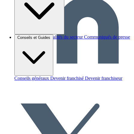
Brèves et actus
Actualités du secteur
Communiqués de presse
Conseils et Guides
Interviews
Conseils généraux
Devenir franchisé
Devenir franchiseur