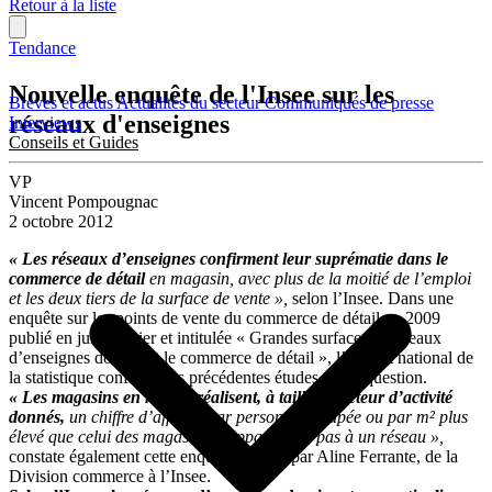
Retour à la liste
Tendance
Nouvelle enquête de l'Insee sur les
Brèves et actus
Actualités du secteur
Communiqués de presse
réseaux d'enseignes
Interviews
Conseils et Guides
VP
Vincent Pompougnac
2 octobre 2012
« Les réseaux d’enseignes confirment leur suprématie dans le
commerce de détail
en magasin, avec plus de la moitié de l’emploi
et les deux tiers de la surface de vente »,
selon l’Insee. Dans une
enquête sur les points de vente du commerce de détail en 2009
publié en juin dernier et intitulée « Grandes surfaces et réseaux
d’enseignes dominent le commerce de détail », l’Institut national de
la statistique confirme ses précédentes études sur la question.
« Les magasins en réseau réalisent, à taille et secteur d’activité
donnés,
un chiffre d’affaires par personne occupée ou par m² plus
élevé que celui des magasins n’appartenant pas à un réseau »,
constate également cette enquête, signée par Aline Ferrante, de la
Division commerce à l’Insee.