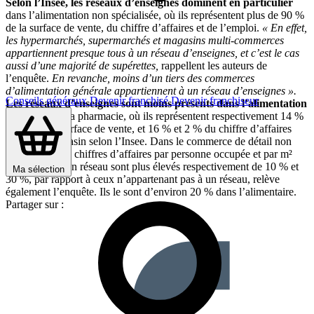
Selon l’Insee, les réseaux d’enseignes dominent en particulier
dans l’alimentation non spécialisée, où ils représentent plus de 90 %
de la surface de vente, du chiffre d’affaires et de l’emploi.
« En effet,
les hypermarchés, supermarchés et magasins multi-commerces
appartiennent presque tous à un réseau d’enseignes, et c’est le cas
aussi d’une majorité de supérettes,
rappellent les auteurs de
l’enquête.
En revanche, moins d’un tiers des commerces
d’alimentation générale appartiennent à un réseau d’enseignes ».
Conseils généraux
Devenir franchisé
Devenir franchiseur
Les réseaux d’enseignes sont moins présents dans l’alimentation
spécialisée
et la pharmacie, où ils représentent respectivement 14 %
et 7 % de la surface de vente, et 16 % et 2 % du chiffre d’affaires
réalisé en magasin selon l’Insee. Dans le commerce de détail non
alimentaire, les chiffres d’affaires par personne occupée et par m²
des magasins en réseau sont plus élevés respectivement de 10 % et
Ma sélection
30 %, par rapport à ceux n’appartenant pas à un réseau, relève
également l’enquête. Ils le sont d’environ 20 % dans l’alimentaire.
Partager sur :