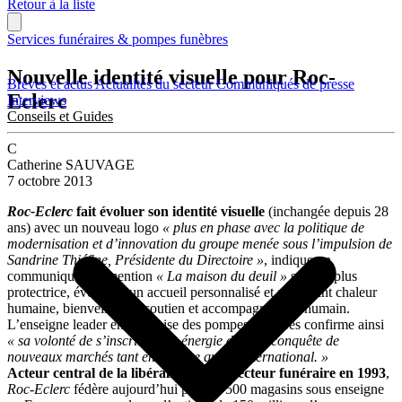
Retour à la liste
Services funéraires & pompes funèbres
Nouvelle identité visuelle pour Roc-
Brèves et actus
Actualités du secteur
Communiqués de presse
Eclerc
Interviews
Conseils et Guides
C
Catherine SAUVAGE
7 octobre 2013
Roc-Eclerc
fait évoluer son identité visuelle
(inchangée depuis 28
ans) avec un nouveau logo
« plus en phase avec la politique de
modernisation et d’innovation du groupe menée sous l’impulsion de
Sandrine Thiéfine, Présidente du Directoire »
, indique un
communiqué. La mention
« La maison du deuil »
se veut plus
protectrice, évoquant un accueil personnalisé et suggérant chaleur
humaine, bienveillance, soutien et accompagnement humain.
L’enseigne leader en franchise des pompes funèbres confirme ainsi
« sa volonté de s’inscrire avec énergie dans la conquête de
nouveaux marchés tant en France qu’à
l’international. »
Acteur central de la libéralisation du secteur funéraire en 1993
,
Roc-Eclerc
fédère aujourd’hui près de 500 magasins sous enseigne