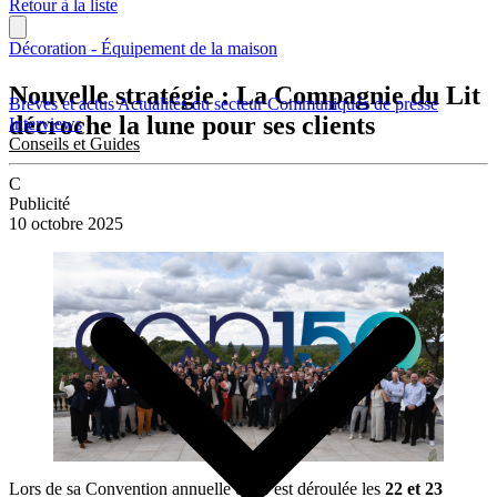
Retour à la liste
Décoration - Équipement de la maison
Nouvelle stratégie : La Compagnie du Lit
Brèves et actus
Actualités du secteur
Communiqués de presse
décroche la lune pour ses clients
Interviews
Conseils et Guides
C
Publicité
10 octobre 2025
Lors de sa Convention annuelle qui s’est déroulée les
22 et 23