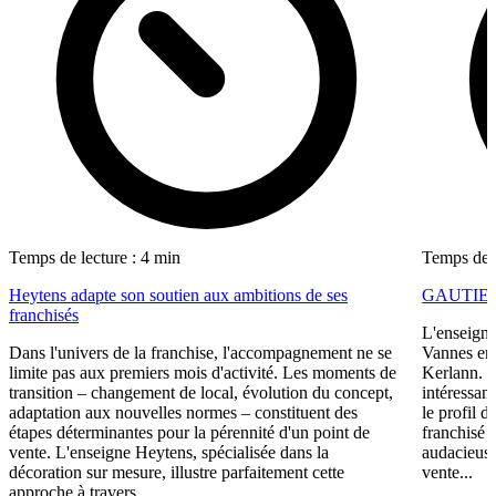
Temps de lecture : 4 min
Temps de l
Heytens adapte son soutien aux ambitions de ses
GAUTIER i
franchisés
L'enseigne
Dans l'univers de la franchise, l'accompagnement ne se
Vannes en 
limite pas aux premiers mois d'activité. Les moments de
Kerlann. C
transition – changement de local, évolution du concept,
intéressant
adaptation aux nouvelles normes – constituent des
le profil 
étapes déterminantes pour la pérennité d'un point de
franchisé 
vente. L'enseigne Heytens, spécialisée dans la
audacieuse
décoration sur mesure, illustre parfaitement cette
vente...
approche à travers...