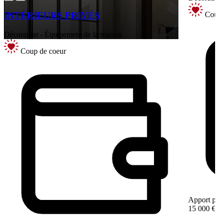
Coup
INTÉRIEURS PRIVÉS
Décoration - Équipement de la maison
Coup de coeur
Apport pe
15 000 €