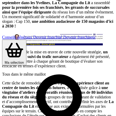
septembre dans les Yvelines
,
La Compagnie du Lit
a rassemblé
pour la première fois ses franchisés
,
les gérants de succursales
ainsi que l’équipe dirigeante
du réseau lors d’un même événement.
Un moment significatif de solidarité et d’harmonie autour d’un
slogan : Cap 150,
une ambition audacieuse de 150 magasins d’ici
à 2030 !
Conseils généraux
Devenir franchisé
Devenir franchiseur
Dans le cadre de la mise en œuvre de cette nouvelle stratégie,
un
instrument de suivi du trafic novateur
a également été présenté,
destiné à permettre à chaque gérant de boutique d’évaluer son
Ma sélection
efficacité en termes d’expérience client.
Tous dans le même maillot
Cette tâche de remodelage, visant à
placer l’expérience client au
centre de toutes les décisions futures
, a été réalisée grâce à
une
vingtaine d’ateliers collaboratifs réunissant plus de 80 individus
du réseau et du siège.
Ces groupes de travail, garant de validation
et d’accomplissement collectif, ont contribué à définir les axes de
La
Compagnie du Lit
en réponse aux exigences formulées par les
équipes sur le terrain. Ces ateliers ont aussi pris en compte les
conclusions de l’étude sur les comportements d’achat des clients en