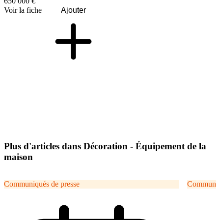
650 000 €
Voir la fiche
Ajouter
Plus d'articles dans Décoration - Équipement de la
maison
Communiqués de presse
Communiqu