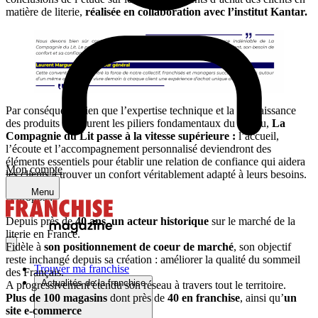
matière de literie,
réalisée en collaboration avec l’institut Kantar.
Par conséquent, bien que l’expertise technique et la connaissance
des produits demeurent les piliers fondamentaux du réseau,
La
Compagnie du Lit
passe à la vitesse supérieure :
l’accueil,
l’écoute et l’accompagnement personnalisé deviendront des
éléments essentiels pour établir une relation de confiance qui aidera
Mon compte
les clients à trouver un confort véritablement adapté à leurs besoins.
Menu
A propos :
Depuis près de
40 ans
,
un acteur historique
sur le marché de la
literie en France.
Fidèle à
son positionnement de coeur de marché
, son objectif
reste inchangé depuis sa création : améliorer la qualité du sommeil
Trouver ma franchise
des Français.
Actualités de la franchise
A progressivement étendu son réseau à travers tout le territoire.
Plus de 100 magasins
dont près de
40 en franchise
, ainsi qu’
un
site e-commerce