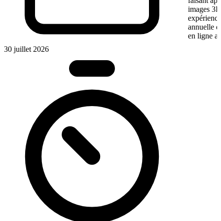
faisant app
images 3D 
expérience
annuelle 
en ligne a
30 juillet 2026