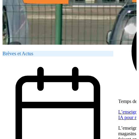
Brèves et Actus
Temps de l
L’enseigne
IA pour re
L’enseigne
magasins f