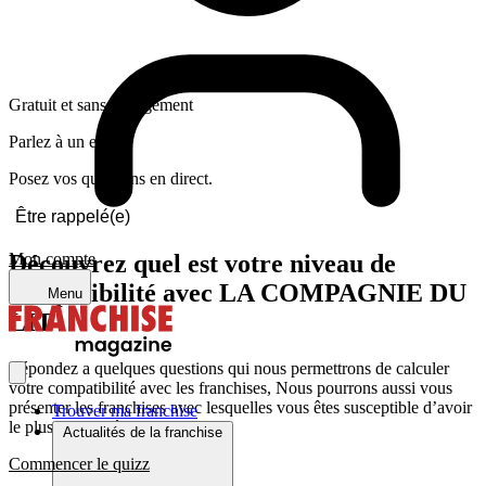
Gratuit et sans engagement
Parlez à un expert
Posez vos questions en direct.
Être rappelé(e)
Découvrez quel est votre niveau de
Mon compte
compatibilité avec LA COMPAGNIE DU
Menu
LIT
Répondez a quelques questions qui nous permettrons de calculer
votre compatibilité avec les franchises, Nous pourrons aussi vous
présenter les franchises avec lesquelles vous êtes susceptible d’avoir
Trouver ma franchise
le plus d’affinité
Actualités de la franchise
Commencer le quizz